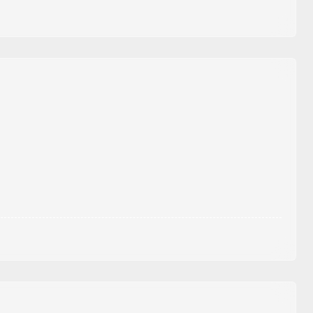
agaimana SuryaQQ Dapat
an Keterampilan Poker Anda