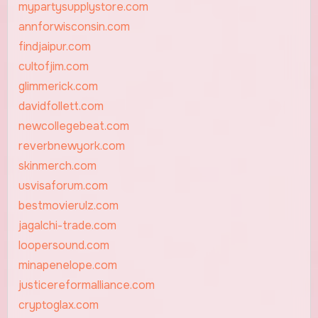
mypartysupplystore.com
annforwisconsin.com
findjaipur.com
cultofjim.com
glimmerick.com
davidfollett.com
newcollegebeat.com
reverbnewyork.com
skinmerch.com
usvisaforum.com
bestmovierulz.com
jagalchi-trade.com
loopersound.com
minapenelope.com
justicereformalliance.com
cryptoglax.com