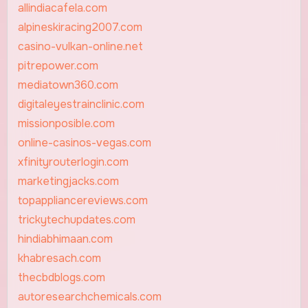
allindiacafela.com
alpineskiracing2007.com
casino-vulkan-online.net
pitrepower.com
mediatown360.com
digitaleyestrainclinic.com
missionposible.com
online-casinos-vegas.com
xfinityrouterlogin.com
marketingjacks.com
topappliancereviews.com
trickytechupdates.com
hindiabhimaan.com
khabresach.com
thecbdblogs.com
autoresearchchemicals.com