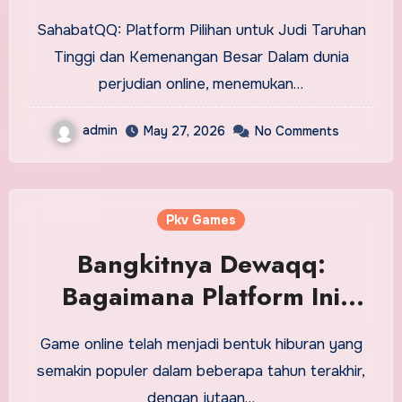
dan Kemenangan Besar
SahabatQQ: Platform Pilihan untuk Judi Taruhan
Tinggi dan Kemenangan Besar Dalam dunia
perjudian online, menemukan…
admin
May 27, 2026
No Comments
Pkv Games
Bangkitnya Dewaqq:
Bagaimana Platform Ini
Merevolusi Game Online
Game online telah menjadi bentuk hiburan yang
semakin populer dalam beberapa tahun terakhir,
dengan jutaan…