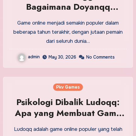
Bagaimana Doyanqq
Merevolusi Game Online
Game online menjadi semakin populer dalam
beberapa tahun terakhir, dengan jutaan pemain
dari seluruh dunia…
admin
May 30, 2026
No Comments
Pkv Games
Psikologi Dibalik Ludoqq:
Apa yang Membuat Game
Ini Sangat Membuat
Ludoqq adalah game online populer yang telah
Ketagihan