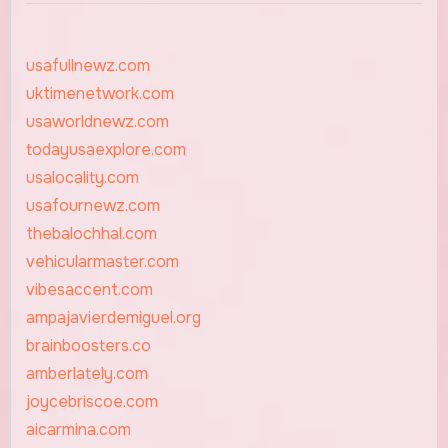
usafullnewz.com
uktimenetwork.com
usaworldnewz.com
todayusaexplore.com
usalocality.com
usafournewz.com
thebalochhal.com
vehicularmaster.com
vibesaccent.com
ampajavierdemiguel.org
brainboosters.co
amberlately.com
joycebriscoe.com
aicarmina.com