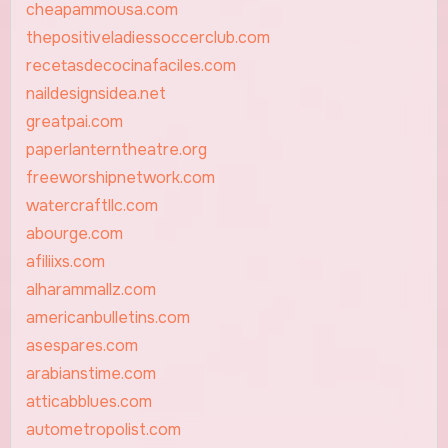
cheapammousa.com
thepositiveladiessoccerclub.com
recetasdecocinafaciles.com
naildesignsidea.net
greatpai.com
paperlanterntheatre.org
freeworshipnetwork.com
watercraftllc.com
abourge.com
afiliixs.com
alharammallz.com
americanbulletins.com
asespares.com
arabianstime.com
atticabblues.com
autometropolist.com