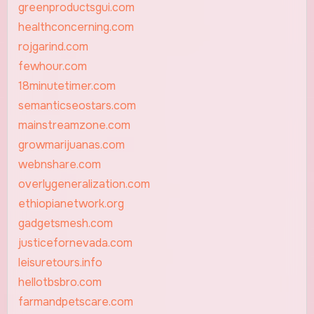
greenproductsgui.com
healthconcerning.com
rojgarind.com
fewhour.com
18minutetimer.com
semanticseostars.com
mainstreamzone.com
growmarijuanas.com
webnshare.com
overlygeneralization.com
ethiopianetwork.org
gadgetsmesh.com
justicefornevada.com
leisuretours.info
hellotbsbro.com
farmandpetscare.com