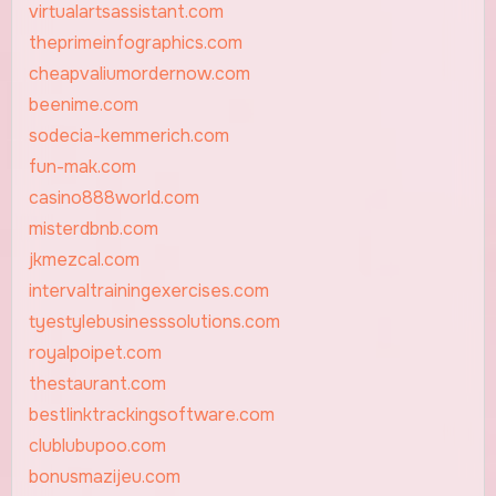
virtualartsassistant.com
theprimeinfographics.com
cheapvaliumordernow.com
beenime.com
sodecia-kemmerich.com
fun-mak.com
casino888world.com
misterdbnb.com
jkmezcal.com
intervaltrainingexercises.com
tyestylebusinesssolutions.com
royalpoipet.com
thestaurant.com
bestlinktrackingsoftware.com
clublubupoo.com
bonusmazijeu.com