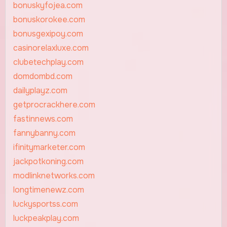
bonuskyfojea.com
bonuskorokee.com
bonusgexipoy.com
casinorelaxluxe.com
clubetechplay.com
domdombd.com
dailyplayz.com
getprocrackhere.com
fastinnews.com
fannybanny.com
ifinitymarketer.com
jackpotkoning.com
modlinknetworks.com
longtimenewz.com
luckysportss.com
luckpeakplay.com