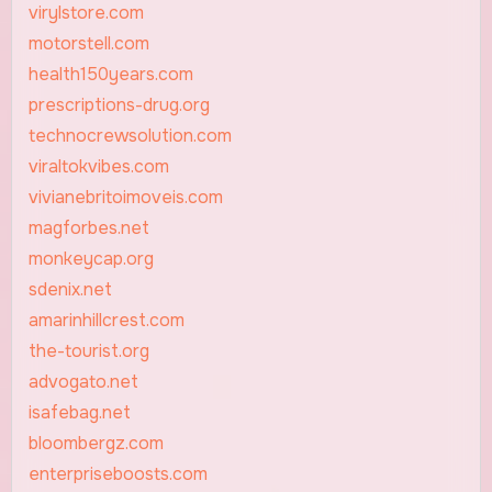
virylstore.com
motorstell.com
health150years.com
prescriptions-drug.org
technocrewsolution.com
viraltokvibes.com
vivianebritoimoveis.com
magforbes.net
monkeycap.org
sdenix.net
amarinhillcrest.com
the-tourist.org
advogato.net
isafebag.net
bloombergz.com
enterpriseboosts.com