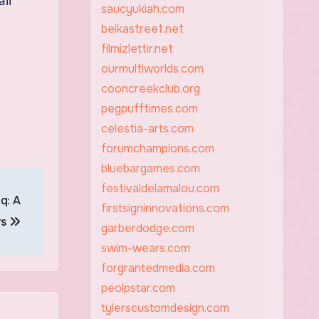
li
saucyukiah.com
beikastreet.net
filmizlettir.net
ourmultiworlds.com
cooncreekclub.org
pegpufftimes.com
celestia-arts.com
forumchampions.com
bluebargames.com
festivaldelamalou.com
q: A
firstsigninnovations.com
rs
garberdodge.com
swim-wears.com
forgrantedmedia.com
peolpstar.com
tylerscustomdesign.com