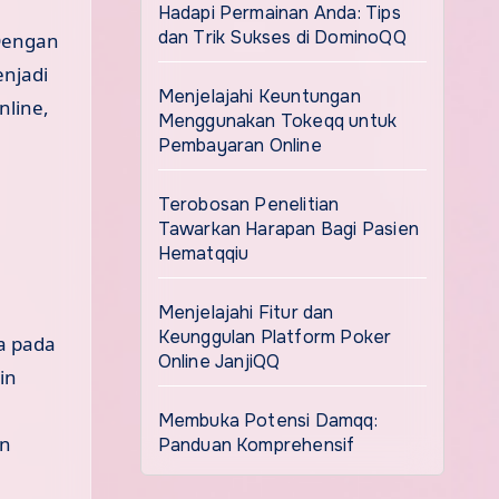
Hadapi Permainan Anda: Tips
dan Trik Sukses di DominoQQ
 Dengan
njadi
Menjelajahi Keuntungan
nline,
Menggunakan Tokeqq untuk
Pembayaran Online
Terobosan Penelitian
Tawarkan Harapan Bagi Pasien
Hematqqiu
Menjelajahi Fitur dan
Keunggulan Platform Poker
a pada
Online JanjiQQ
in
Membuka Potensi Damqq:
an
Panduan Komprehensif