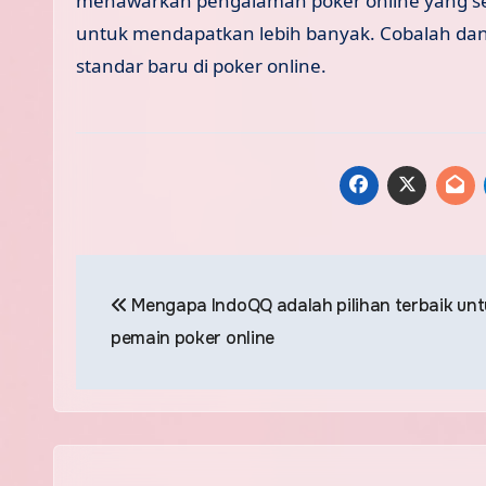
menawarkan pengalaman poker online yang se
untuk mendapatkan lebih banyak. Cobalah dan
standar baru di poker online.
Post
Mengapa IndoQQ adalah pilihan terbaik unt
navigation
pemain poker online