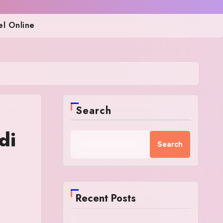
el Online
Search
di
Search
Recent Posts