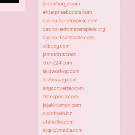
bloombergz.com
enterpriseboosts.com
casino-kartenspiele.com
casino-automatenspiele.org
casino-tischspiele.com
otbody.com
jamestrust.net
trenz24.com
skipworking.com
loizbeauty.com
anyconverter.com
timespedia.com
jejakkrismon.com
diemthole.biz
ufabetkk.com
allquickmedia.com