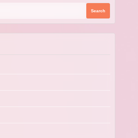
Search