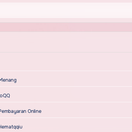
k Menang
inoQQ
Pembayaran Online
 Hematqqiu