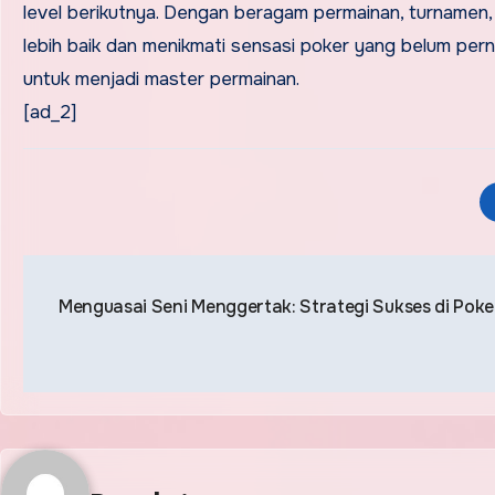
level berikutnya. Dengan beragam permainan, turnamen,
lebih baik dan menikmati sensasi poker yang belum per
untuk menjadi master permainan.
[ad_2]
Post
Menguasai Seni Menggertak: Strategi Sukses di Poke
navigation