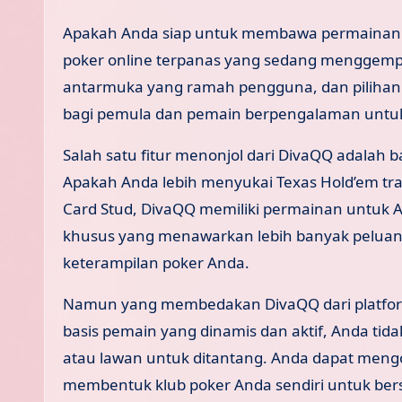
Apakah Anda siap untuk membawa permainan po
poker online terpanas yang sedang menggemp
antarmuka yang ramah pengguna, dan pilihan
bagi pemula dan pemain berpengalaman untuk
Salah satu fitur menonjol dari DivaQQ adalah 
Apakah Anda lebih menyukai Texas Hold’em trad
Card Stud, DivaQQ memiliki permainan untuk A
khusus yang menawarkan lebih banyak pelu
keterampilan poker Anda.
Namun yang membedakan DivaQQ dari platform
basis pemain yang dinamis dan aktif, Anda ti
atau lawan untuk ditantang. Anda dapat meng
membentuk klub poker Anda sendiri untuk bers