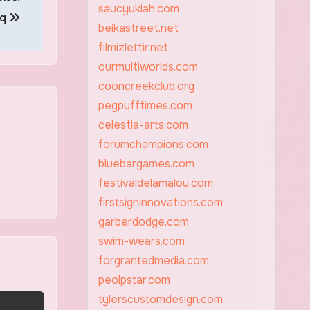
saucyukiah.com
qq
beikastreet.net
filmizlettir.net
ourmultiworlds.com
cooncreekclub.org
pegpufftimes.com
celestia-arts.com
forumchampions.com
bluebargames.com
festivaldelamalou.com
firstsigninnovations.com
garberdodge.com
swim-wears.com
forgrantedmedia.com
peolpstar.com
tylerscustomdesign.com