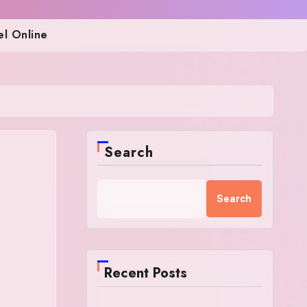
el Online
Search
Search
Recent Posts