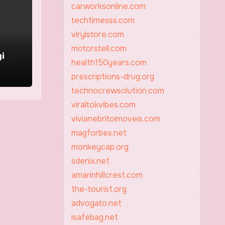
carworksonline.com
techtimesss.com
virylstore.com
motorstell.com
i
health150years.com
6
prescriptions-drug.org
technocrewsolution.com
viraltokvibes.com
vivianebritoimoveis.com
magforbes.net
monkeycap.org
sdenix.net
amarinhillcrest.com
the-tourist.org
advogato.net
isafebag.net