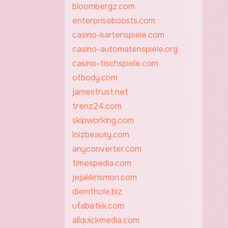
bloombergz.com
enterpriseboosts.com
casino-kartenspiele.com
casino-automatenspiele.org
casino-tischspiele.com
otbody.com
jamestrust.net
trenz24.com
skipworking.com
loizbeauty.com
anyconverter.com
timespedia.com
jejakkrismon.com
diemthole.biz
ufabetkk.com
allquickmedia.com