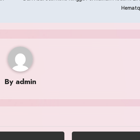
Hemat
By
admin