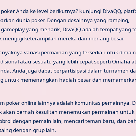
ker Anda ke level berikutnya? Kunjungi DivaQQ, plat
arkan dunia poker. Dengan desainnya yang ramping,
 gameplay yang menarik, DivaQQ adalah tempat yang t
 menguji keterampilan mereka dan menang besar.
banyaknya variasi permainan yang tersedia untuk dimai
isional atau sesuatu yang lebih cepat seperti Omaha at
nda. Anda juga dapat berpartisipasi dalam turnamen d
ang untuk memenangkan hadiah besar dan memamerka
 poker online lainnya adalah komunitas pemainnya. 
dak akan pernah kesulitan menemukan permainan untuk d
obrol dengan pemain lain, mencari teman baru, dan ba
aing dengan grup lain.