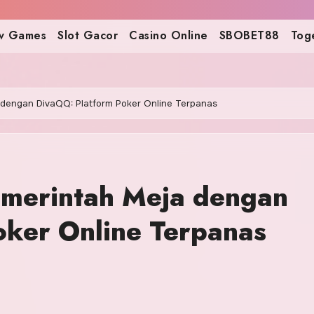
v Games
Slot Gacor
Casino Online
SBOBET88
Tog
 dengan DivaQQ: Platform Poker Online Terpanas
emerintah Meja dengan
oker Online Terpanas