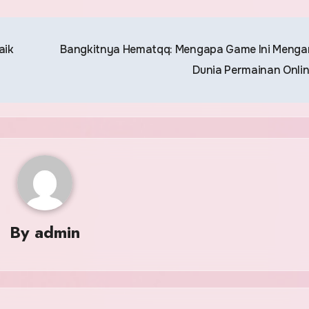
aik
Bangkitnya Hematqq: Mengapa Game Ini Menga
Dunia Permainan Onli
By
admin