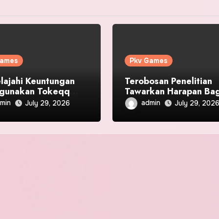
Games
Pkv Games
lajahi Keuntungan
Terobosan Penelitian
gunakan Tokeqq
Tawarkan Harapan Bag
 Pembayaran Online
Pasien Hematqqiu
min
admin
July 29, 2026
July 29, 202