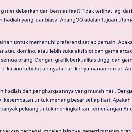
 mendebarkan dan bermanfaat? Tidak terlihat lagi dari
 hadiah yang luar biasa, AbangQQ adalah tujuan utam
nan untuk memenuhi preferensi setiap pemain. Apak
r atau domino, atau lebih suka aksi slot dan game arca
semua orang. Dengan grafik berkualitas tinggi dan ga
n di kasino kehidupan nyata dari kenyamanan rumah A
lah hadiah dan penghargaannya yang murah hati. Deng
ki kesempatan untuk menang besar setiap hari. Apakah
a banyak peluang untuk meningkatkan kemenangan An
arkan berbagai imbalan lainnya, seperti putaran grati