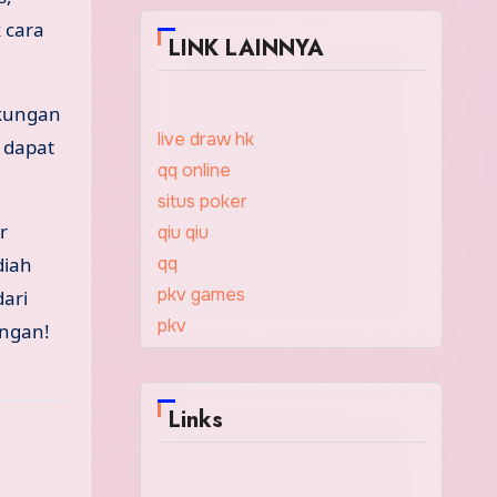
 cara
LINK LAINNYA
gkungan
live draw hk
 dapat
qq online
situs poker
r
qiu qiu
diah
qq
pkv games
ari
pkv
angan!
Links