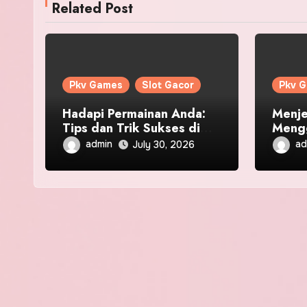
Related Post
Pkv Games
Slot Gacor
Pkv 
Hadapi Permainan Anda:
Menje
Tips dan Trik Sukses di
Meng
DominoQQ
untuk
admin
ad
July 30, 2026