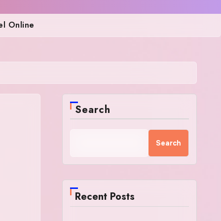
el Online
Search
Search
Recent Posts