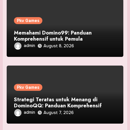
Pkv Games
Memahami Domino99: Panduan
Komprehensif untuk Pemula
admin
August 8, 2026
Pkv Games
Strategi Teratas untuk Menang di
DominoQQ: Panduan Komprehensif
admin
August 7, 2026