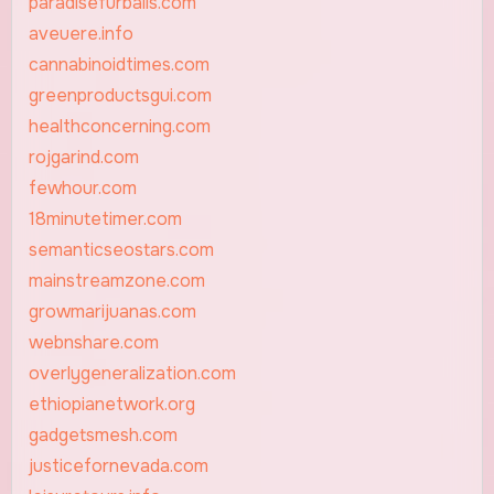
paradisefurballs.com
aveuere.info
cannabinoidtimes.com
greenproductsgui.com
healthconcerning.com
rojgarind.com
fewhour.com
18minutetimer.com
semanticseostars.com
mainstreamzone.com
growmarijuanas.com
webnshare.com
overlygeneralization.com
ethiopianetwork.org
gadgetsmesh.com
justicefornevada.com