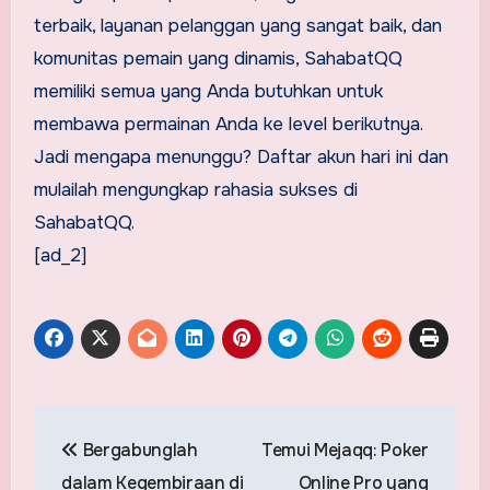
terbaik, layanan pelanggan yang sangat baik, dan
komunitas pemain yang dinamis, SahabatQQ
memiliki semua yang Anda butuhkan untuk
membawa permainan Anda ke level berikutnya.
Jadi mengapa menunggu? Daftar akun hari ini dan
mulailah mengungkap rahasia sukses di
SahabatQQ.
[ad_2]
Post
Bergabunglah
Temui Mejaqq: Poker
navigation
dalam Kegembiraan di
Online Pro yang