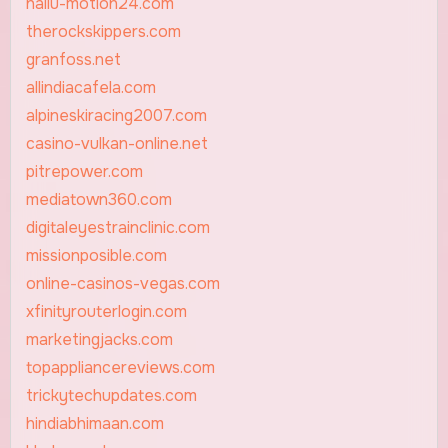
hallu-motion24.com
therockskippers.com
granfoss.net
allindiacafela.com
alpineskiracing2007.com
casino-vulkan-online.net
pitrepower.com
mediatown360.com
digitaleyestrainclinic.com
missionposible.com
online-casinos-vegas.com
xfinityrouterlogin.com
marketingjacks.com
topappliancereviews.com
trickytechupdates.com
hindiabhimaan.com