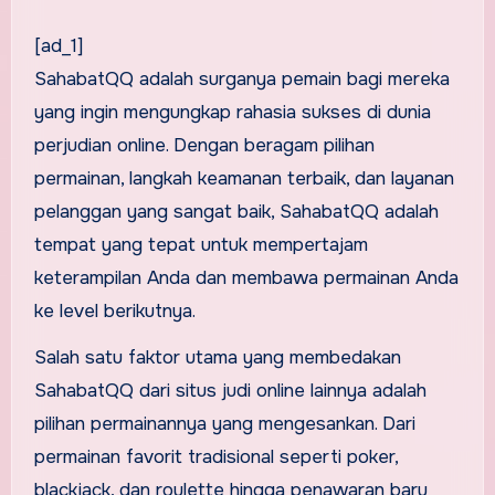
[ad_1]
SahabatQQ adalah surganya pemain bagi mereka
yang ingin mengungkap rahasia sukses di dunia
perjudian online. Dengan beragam pilihan
permainan, langkah keamanan terbaik, dan layanan
pelanggan yang sangat baik, SahabatQQ adalah
tempat yang tepat untuk mempertajam
keterampilan Anda dan membawa permainan Anda
ke level berikutnya.
Salah satu faktor utama yang membedakan
SahabatQQ dari situs judi online lainnya adalah
pilihan permainannya yang mengesankan. Dari
permainan favorit tradisional seperti poker,
blackjack, dan roulette hingga penawaran baru