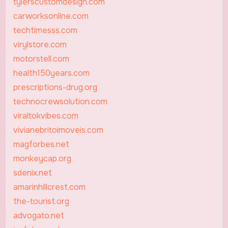
tylerscustomdesign.com
carworksonline.com
techtimesss.com
virylstore.com
motorstell.com
health150years.com
prescriptions-drug.org
technocrewsolution.com
viraltokvibes.com
vivianebritoimoveis.com
magforbes.net
monkeycap.org
sdenix.net
amarinhillcrest.com
the-tourist.org
advogato.net