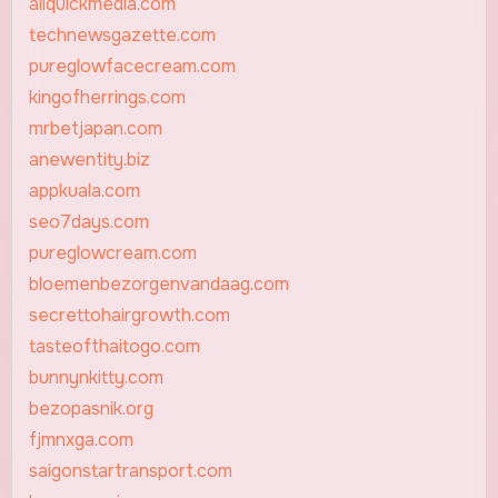
allquickmedia.com
technewsgazette.com
pureglowfacecream.com
kingofherrings.com
mrbetjapan.com
anewentity.biz
appkuala.com
seo7days.com
pureglowcream.com
bloemenbezorgenvandaag.com
secrettohairgrowth.com
tasteofthaitogo.com
bunnynkitty.com
bezopasnik.org
fjmnxga.com
saigonstartransport.com