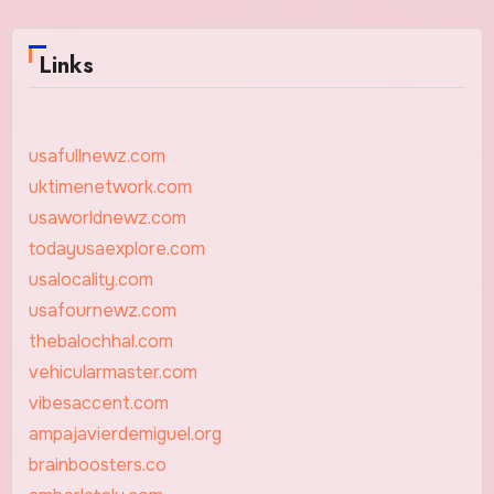
Links
usafullnewz.com
uktimenetwork.com
usaworldnewz.com
todayusaexplore.com
usalocality.com
usafournewz.com
thebalochhal.com
vehicularmaster.com
vibesaccent.com
ampajavierdemiguel.org
brainboosters.co