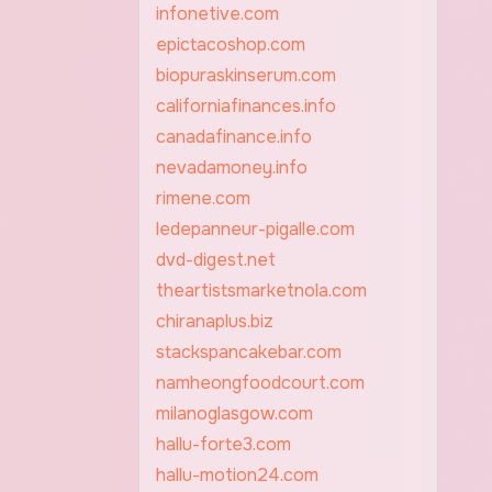
infonetive.com
epictacoshop.com
biopuraskinserum.com
californiafinances.info
canadafinance.info
nevadamoney.info
rimene.com
ledepanneur-pigalle.com
dvd-digest.net
theartistsmarketnola.com
chiranaplus.biz
stackspancakebar.com
namheongfoodcourt.com
milanoglasgow.com
hallu-forte3.com
hallu-motion24.com