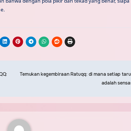
n bahwa dengan pola pikir dan tekad yang benar, siapa
ne.
QQ:
Temukan kegembiraan Ratuqq: di mana setiap tar
adalah sensa