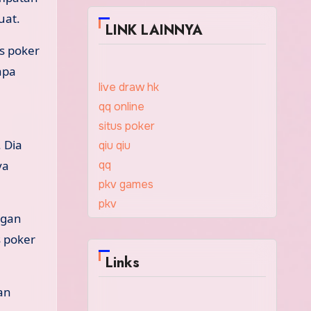
uat.
LINK LAINNYA
s poker
apa
live draw hk
qq online
situs poker
 Dia
qiu qiu
ya
qq
pkv games
pkv
ngan
s poker
Links
an