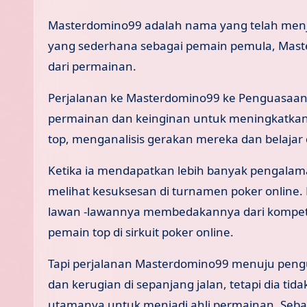
Masterdomino99 adalah nama yang telah menjad
yang sederhana sebagai pemain pemula, Master
dari permainan.
Perjalanan ke Masterdomino99 ke Penguasaan d
permainan dan keinginan untuk meningkatkan.
top, menganalisis gerakan mereka dan belajar
Ketika ia mendapatkan lebih banyak pengala
melihat kesuksesan di turnamen poker onlin
lawan -lawannya membedakannya dari kompetisi
pemain top di sirkuit poker online.
Tapi perjalanan Masterdomino99 menuju pen
dan kerugian di sepanjang jalan, tetapi dia 
utamanya untuk menjadi ahli permainan. Seba