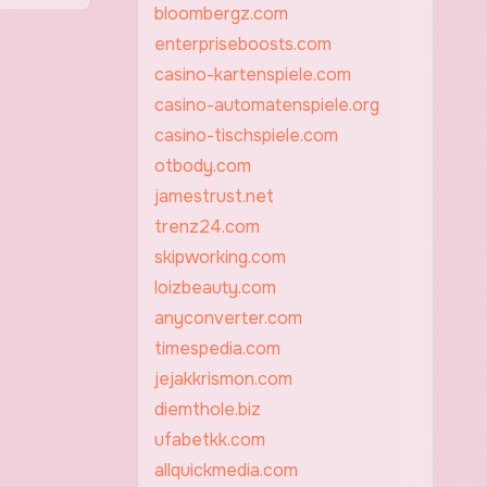
bloombergz.com
enterpriseboosts.com
casino-kartenspiele.com
casino-automatenspiele.org
casino-tischspiele.com
otbody.com
jamestrust.net
trenz24.com
skipworking.com
loizbeauty.com
anyconverter.com
timespedia.com
jejakkrismon.com
diemthole.biz
ufabetkk.com
allquickmedia.com