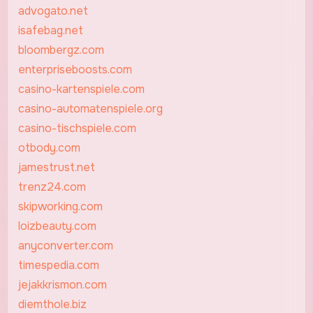
advogato.net
isafebag.net
bloombergz.com
enterpriseboosts.com
casino-kartenspiele.com
casino-automatenspiele.org
casino-tischspiele.com
otbody.com
jamestrust.net
trenz24.com
skipworking.com
loizbeauty.com
anyconverter.com
timespedia.com
jejakkrismon.com
diemthole.biz