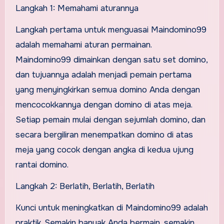
Langkah 1: Memahami aturannya
Langkah pertama untuk menguasai Maindomino99
adalah memahami aturan permainan.
Maindomino99 dimainkan dengan satu set domino,
dan tujuannya adalah menjadi pemain pertama
yang menyingkirkan semua domino Anda dengan
mencocokkannya dengan domino di atas meja.
Setiap pemain mulai dengan sejumlah domino, dan
secara bergiliran menempatkan domino di atas
meja yang cocok dengan angka di kedua ujung
rantai domino.
Langkah 2: Berlatih, Berlatih, Berlatih
Kunci untuk meningkatkan di Maindomino99 adalah
praktik. Semakin banyak Anda bermain, semakin