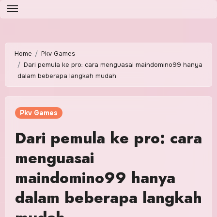
Skip
to
content
Home
Pkv Games
Dari pemula ke pro: cara menguasai maindomino99 hanya
dalam beberapa langkah mudah
Pkv Games
Dari pemula ke pro: cara
menguasai
maindomino99 hanya
dalam beberapa langkah