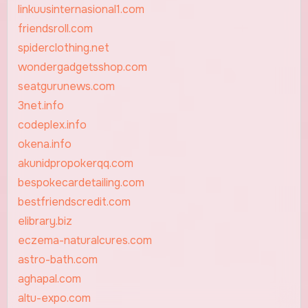
linkuusinternasional1.com
friendsroll.com
spiderclothing.net
wondergadgetsshop.com
seatgurunews.com
3net.info
codeplex.info
okena.info
akunidpropokerqq.com
bespokecardetailing.com
bestfriendscredit.com
elibrary.biz
eczema-naturalcures.com
astro-bath.com
aghapal.com
altu-expo.com