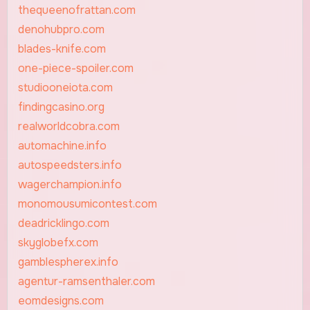
thequeenofrattan.com
denohubpro.com
blades-knife.com
one-piece-spoiler.com
studiooneiota.com
findingcasino.org
realworldcobra.com
automachine.info
autospeedsters.info
wagerchampion.info
monomousumicontest.com
deadricklingo.com
skyglobefx.com
gamblespherex.info
agentur-ramsenthaler.com
eomdesigns.com