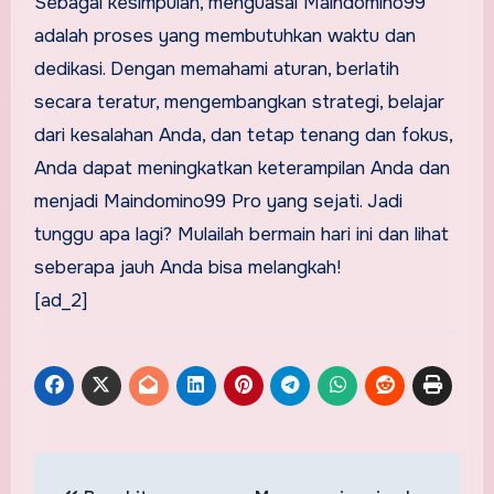
Sebagai kesimpulan, menguasai Maindomino99
adalah proses yang membutuhkan waktu dan
dedikasi. Dengan memahami aturan, berlatih
secara teratur, mengembangkan strategi, belajar
dari kesalahan Anda, dan tetap tenang dan fokus,
Anda dapat meningkatkan keterampilan Anda dan
menjadi Maindomino99 Pro yang sejati. Jadi
tunggu apa lagi? Mulailah bermain hari ini dan lihat
seberapa jauh Anda bisa melangkah!
[ad_2]
Post