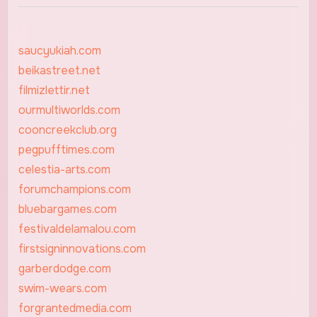
saucyukiah.com
beikastreet.net
filmizlettir.net
ourmultiworlds.com
cooncreekclub.org
pegpufftimes.com
celestia-arts.com
forumchampions.com
bluebargames.com
festivaldelamalou.com
firstsigninnovations.com
garberdodge.com
swim-wears.com
forgrantedmedia.com