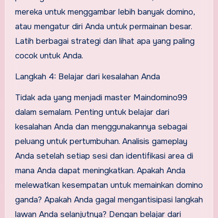
mereka untuk menggambar lebih banyak domino,
atau mengatur diri Anda untuk permainan besar.
Latih berbagai strategi dan lihat apa yang paling
cocok untuk Anda.
Langkah 4: Belajar dari kesalahan Anda
Tidak ada yang menjadi master Maindomino99
dalam semalam. Penting untuk belajar dari
kesalahan Anda dan menggunakannya sebagai
peluang untuk pertumbuhan. Analisis gameplay
Anda setelah setiap sesi dan identifikasi area di
mana Anda dapat meningkatkan. Apakah Anda
melewatkan kesempatan untuk memainkan domino
ganda? Apakah Anda gagal mengantisipasi langkah
lawan Anda selanjutnya? Dengan belajar dari