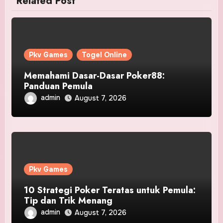
Related Post
Pkv Games
Togel Online
Memahami Dasar-Dasar Poker88:
Panduan Pemula
admin
August 7, 2026
Pkv Games
10 Strategi Poker Teratas untuk Pemula:
Tip dan Trik Menang
admin
August 7, 2026