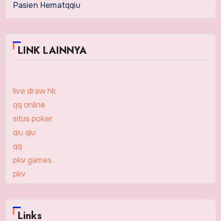
Pasien Hematqqiu
LINK LAINNYA
live draw hk
qq online
situs poker
qiu qiu
qq
pkv games
pkv
Links