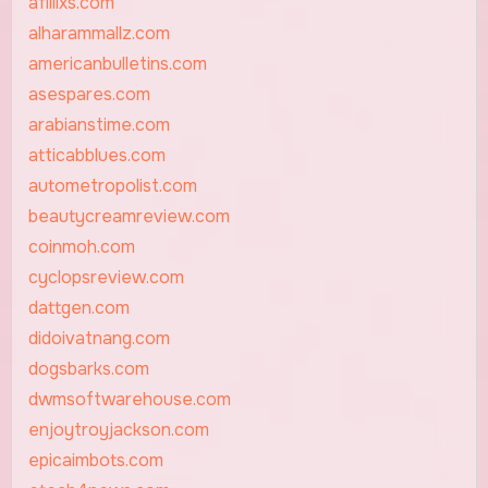
afiliixs.com
alharammallz.com
americanbulletins.com
asespares.com
arabianstime.com
atticabblues.com
autometropolist.com
beautycreamreview.com
coinmoh.com
cyclopsreview.com
dattgen.com
didoivatnang.com
dogsbarks.com
dwmsoftwarehouse.com
enjoytroyjackson.com
epicaimbots.com