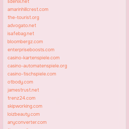
sdenix.net
amarinhillcrest.com
the-tourist.org
advogato.net
isafebag.net
bloombergz.com
enterpriseboosts.com
casino-kartenspiele.com
casino-automatenspiele.org
casino-tischspiele.com
otbody.com
jamestrust.net
trenz24.com
skipworking.com
loizbeauty.com
anyconverter.com