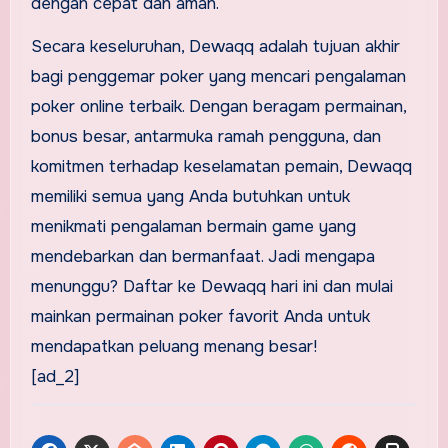
dengan cepat dan aman.
Secara keseluruhan, Dewaqq adalah tujuan akhir
bagi penggemar poker yang mencari pengalaman
poker online terbaik. Dengan beragam permainan,
bonus besar, antarmuka ramah pengguna, dan
komitmen terhadap keselamatan pemain, Dewaqq
memiliki semua yang Anda butuhkan untuk
menikmati pengalaman bermain game yang
mendebarkan dan bermanfaat. Jadi mengapa
menunggu? Daftar ke Dewaqq hari ini dan mulai
mainkan permainan poker favorit Anda untuk
mendapatkan peluang menang besar!
[ad_2]