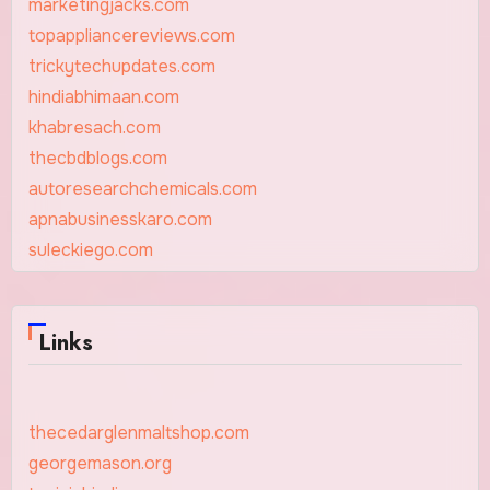
marketingjacks.com
topappliancereviews.com
trickytechupdates.com
hindiabhimaan.com
khabresach.com
thecbdblogs.com
autoresearchchemicals.com
apnabusinesskaro.com
suleckiego.com
Links
thecedarglenmaltshop.com
georgemason.org