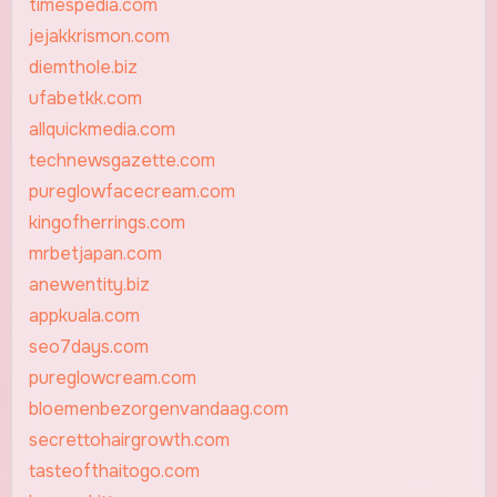
timespedia.com
jejakkrismon.com
diemthole.biz
ufabetkk.com
allquickmedia.com
technewsgazette.com
pureglowfacecream.com
kingofherrings.com
mrbetjapan.com
anewentity.biz
appkuala.com
seo7days.com
pureglowcream.com
bloemenbezorgenvandaag.com
secrettohairgrowth.com
tasteofthaitogo.com