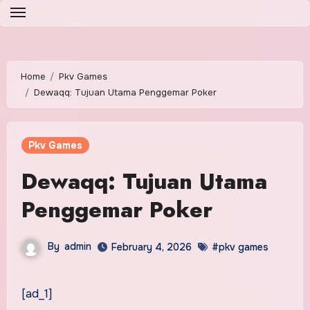
Skip
to
content
Home
Pkv Games
Dewaqq: Tujuan Utama Penggemar Poker
Pkv Games
Dewaqq: Tujuan Utama
Penggemar Poker
By
admin
February 4, 2026
#pkv games
[ad_1]