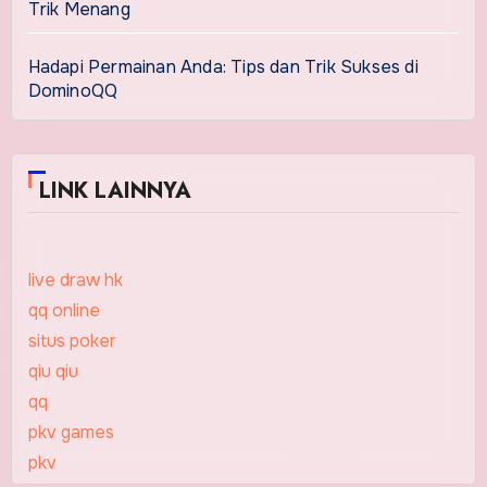
Trik Menang
Hadapi Permainan Anda: Tips dan Trik Sukses di
DominoQQ
LINK LAINNYA
live draw hk
qq online
situs poker
qiu qiu
qq
pkv games
pkv