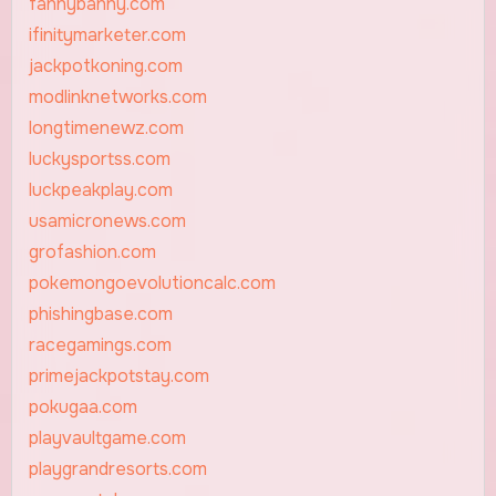
fannybanny.com
ifinitymarketer.com
jackpotkoning.com
modlinknetworks.com
longtimenewz.com
luckysportss.com
luckpeakplay.com
usamicronews.com
grofashion.com
pokemongoevolutioncalc.com
phishingbase.com
racegamings.com
primejackpotstay.com
pokugaa.com
playvaultgame.com
playgrandresorts.com