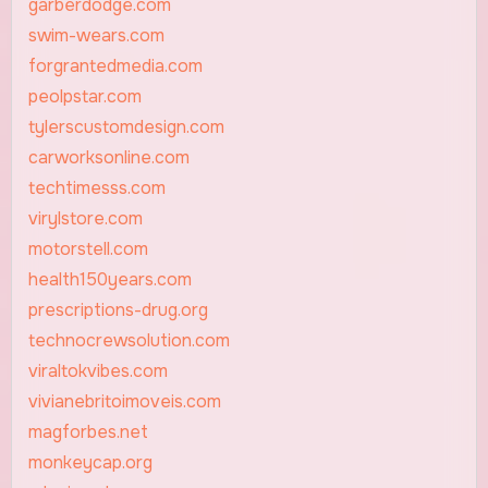
garberdodge.com
swim-wears.com
forgrantedmedia.com
peolpstar.com
tylerscustomdesign.com
carworksonline.com
techtimesss.com
virylstore.com
motorstell.com
health150years.com
prescriptions-drug.org
technocrewsolution.com
viraltokvibes.com
vivianebritoimoveis.com
magforbes.net
monkeycap.org