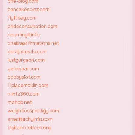
che-blog.com
pancakecoinz.com
flyfinley.com
prideconsultation.com
hountinglil.info
chakraaffirmations.net
bestjokes4u.com
lustgurgaon.com
geniejaar.com
bobbyslot.com
11placemoulin.com
mintz360.com
mohob.net
weightlossprodigy.com
smarttechyinfo.com
digitalnotebook.org