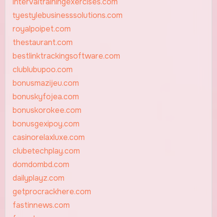
intervaltrainingexercises.com
tyestylebusinesssolutions.com
royalpoipet.com
thestaurant.com
bestlinktrackingsoftware.com
clublubupoo.com
bonusmazijeu.com
bonuskyfojea.com
bonuskorokee.com
bonusgexipoy.com
casinorelaxluxe.com
clubetechplay.com
domdombd.com
dailyplayz.com
getprocrackhere.com
fastinnews.com