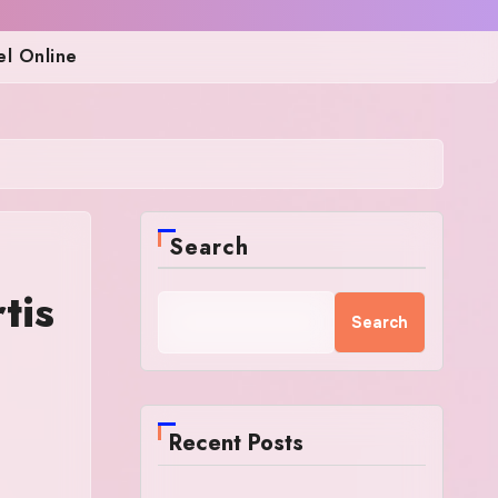
el Online
Search
tis
Search
Recent Posts