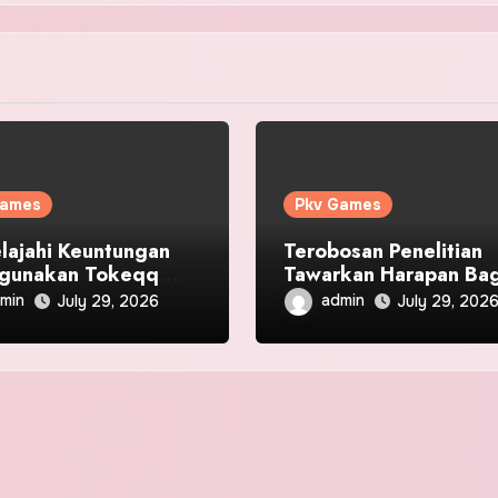
Games
Pkv Games
lajahi Keuntungan
Terobosan Penelitian
gunakan Tokeqq
Tawarkan Harapan Bag
 Pembayaran Online
Pasien Hematqqiu
min
admin
July 29, 2026
July 29, 202