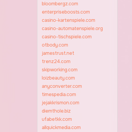
bloombergz.com
enterpriseboosts.com
casino-kartenspiele.com
casino-automatenspiele.org
casino-tischspiele.com
otbody.com
jamestrust.net
trenz24.com
skipworking.com
loizbeauty.com
anyconverter.com
timespedia.com
jejakkrismon.com
diemthole.biz
ufabetkk.com
allquickmedia.com