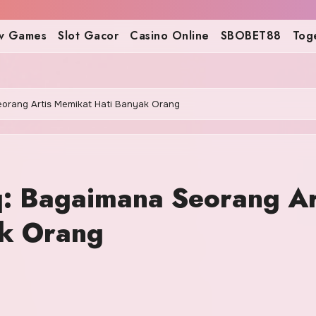
v Games
Slot Gacor
Casino Online
SBOBET88
Tog
eorang Artis Memikat Hati Banyak Orang
: Bagaimana Seorang Ar
k Orang