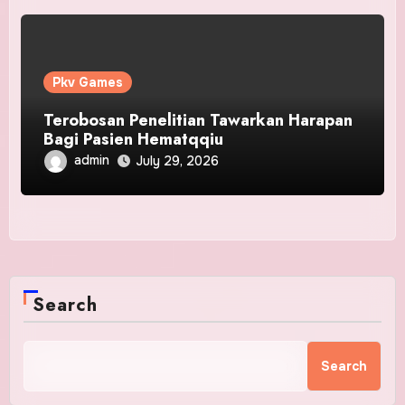
Pkv Games
Terobosan Penelitian Tawarkan Harapan
Bagi Pasien Hematqqiu
admin
July 29, 2026
Search
Search