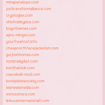
minapenelope.com
justicereformalliance.com
cryptoglax.com
ohiohobbyplus.com
bogothemes.com
ajino-mingei.com
yourfreehost.info
cheapnorthfacejacketsm.com
gurjoshhomes.com
tombradydiet.com
bonthaiclub.com
casusbelli-mod.com
bookplatesociety.com
lebnewsmedia.com
sonosonora.com
linkuusinternasional1.com