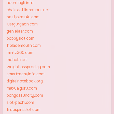
hountinglil.info
chakraaffirmations.net
bestjokes4u.com
lustgurgaon.com
geniejaar.com
bobbyslot.com
11placemoulin.com
mintz360.com
mohob.net
weightlossprodigy.com
smarttechyinfo.com
digitalnotebook.org
maxualguru.com
bongdasuncity.com
slot-pachi.com
freespinsslot.com