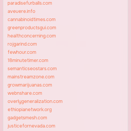
paradisefurballs.com
aveuere.info
cannabinoidtimes.com
greenproductsgui.com
healthconcerning.com
rojgarind.com
fewhour.com
18minutetimer.com
semanticseostars.com
mainstreamzone.com
growmarijuanas.com
webnshare.com
overlygeneralization.com
ethiopianetwork.org
gadgetsmesh.com
justicefornevada.com