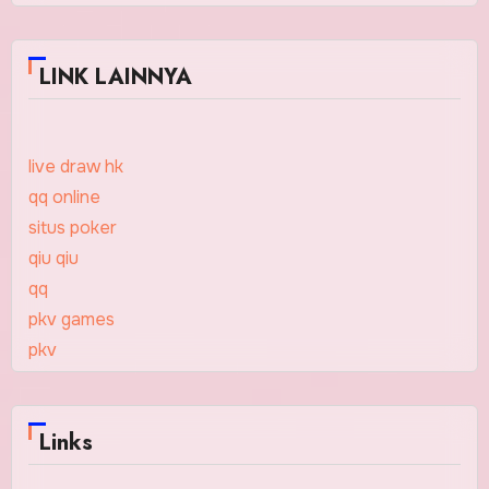
LINK LAINNYA
live draw hk
qq online
situs poker
qiu qiu
qq
pkv games
pkv
Links