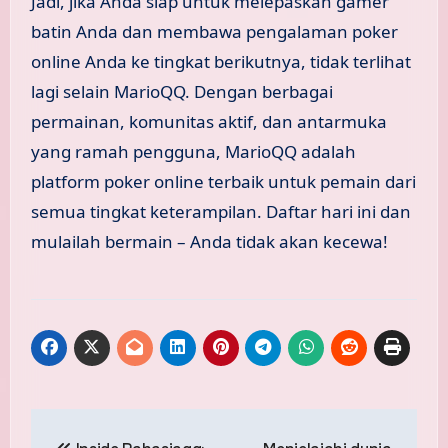
Jadi, jika Anda siap untuk melepaskan gamer
batin Anda dan membawa pengalaman poker
online Anda ke tingkat berikutnya, tidak terlihat
lagi selain MarioQQ. Dengan berbagai
permainan, komunitas aktif, dan antarmuka
yang ramah pengguna, MarioQQ adalah
platform poker online terbaik untuk pemain dari
semua tingkat keterampilan. Daftar hari ini dan
mulailah bermain – Anda tidak akan kecewa!
Post