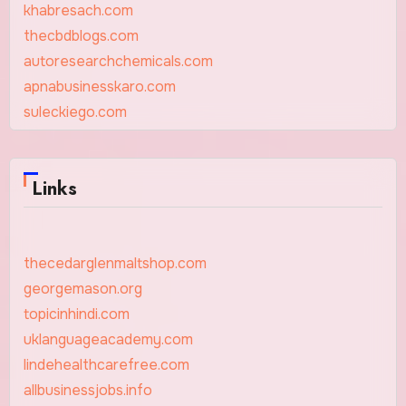
khabresach.com
thecbdblogs.com
autoresearchchemicals.com
apnabusinesskaro.com
suleckiego.com
Links
thecedarglenmaltshop.com
georgemason.org
topicinhindi.com
uklanguageacademy.com
lindehealthcarefree.com
allbusinessjobs.info