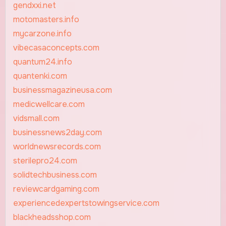
gendxxi.net
motomasters.info
mycarzone.info
vibecasaconcepts.com
quantum24.info
quantenki.com
businessmagazineusa.com
medicwellcare.com
vidsmall.com
businessnews2day.com
worldnewsrecords.com
sterilepro24.com
solidtechbusiness.com
reviewcardgaming.com
experiencedexpertstowingservice.com
blackheadsshop.com