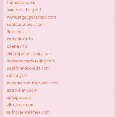
friendsroll.com
spiderclothing.net
wondergadgetsshop.com
seatgurunews.com
3net.info
codeplex.info
okena.info
akunidpropokerqq.com
bespokecardetailing.com
bestfriendscredit.com
elibrary.biz
eczema-naturalcures.com
astro-bath.com
aghapal.com
altu-expo.com
authorjennijames.com