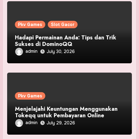
Pkv Games
Slot Gacor
Hadapi Permainan Anda: Tips dan Trik
Sukses di DominoQQ
admin
July 30, 2026
Pkv Games
Menjelajahi Keuntungan Menggunakan
Tokeqq untuk Pembayaran Online
admin
July 29, 2026