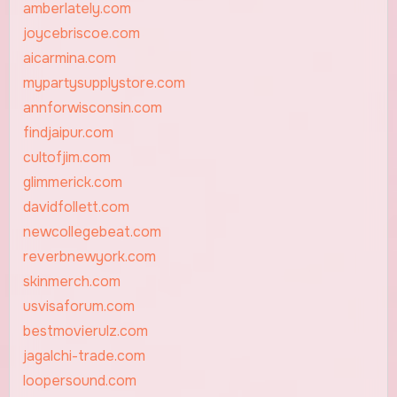
amberlately.com
joycebriscoe.com
aicarmina.com
mypartysupplystore.com
annforwisconsin.com
findjaipur.com
cultofjim.com
glimmerick.com
davidfollett.com
newcollegebeat.com
reverbnewyork.com
skinmerch.com
usvisaforum.com
bestmovierulz.com
jagalchi-trade.com
loopersound.com