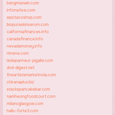
bangmaxwin.com
infonetive.com
epictacoshop.com
biopuraskinserum.com
californiafinances.info
canadafinance.info
nevadamoney.info
rimene.com
ledepanneur-pigalle.com
dvd-digest.net
theartistsmarketnola.com
chiranaplus.biz
stackspancakebar.com
namheongfoodcourt.com
milanoglasgow.com
hallu-forte3.com