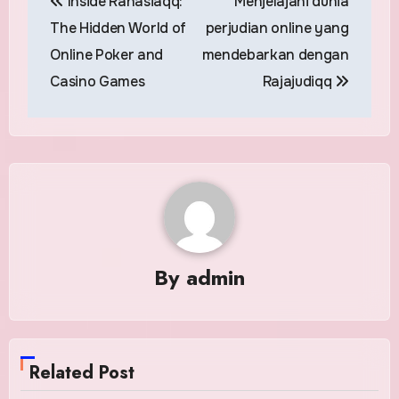
Inside Rahasiaqq:
Menjelajahi dunia
navigation
The Hidden World of
perjudian online yang
Online Poker and
mendebarkan dengan
Casino Games
Rajajudiqq
By
admin
Related Post