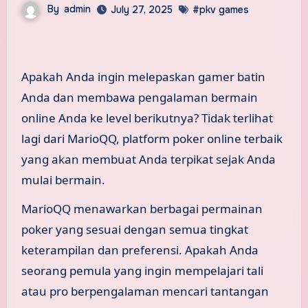
By
admin
July 27, 2025
#pkv games
Apakah Anda ingin melepaskan gamer batin
Anda dan membawa pengalaman bermain
online Anda ke level berikutnya? Tidak terlihat
lagi dari MarioQQ, platform poker online terbaik
yang akan membuat Anda terpikat sejak Anda
mulai bermain.
MarioQQ menawarkan berbagai permainan
poker yang sesuai dengan semua tingkat
keterampilan dan preferensi. Apakah Anda
seorang pemula yang ingin mempelajari tali
atau pro berpengalaman mencari tantangan