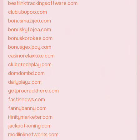
bestlinktrackingsoftware.com
clublubupoo.com
bonusmazijeu.com
bonuskyfojea.com
bonuskorokee.com
bonusgexipoy.com
casinorelaxluxe.com
clubetechplay.com
domdombd.com
dailyplayz.com
getprocrackhere.com
fastinnews.com
fannybanny.com
ifinitymarketer.com
jackpotkoning.com
modlinknetworks.com