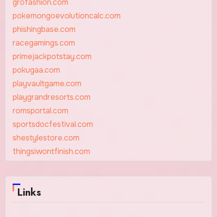
grofashion.com
pokemongoevolutioncalc.com
phishingbase.com
racegamings.com
primejackpotstay.com
pokugaa.com
playvaultgame.com
playgrandresorts.com
romsportal.com
sportsdocfestival.com
shestylestore.com
thingsiwontfinish.com
Links