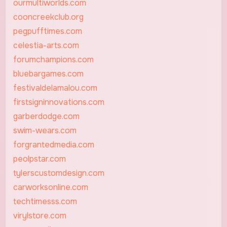
ourmultiworlds.com
cooncreekclub.org
pegpufftimes.com
celestia-arts.com
forumchampions.com
bluebargames.com
festivaldelamalou.com
firstsigninnovations.com
garberdodge.com
swim-wears.com
forgrantedmedia.com
peolpstar.com
tylerscustomdesign.com
carworksonline.com
techtimesss.com
virylstore.com