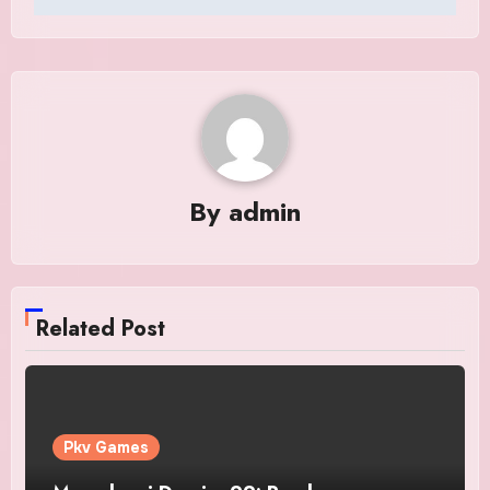
By
admin
Related Post
Pkv Games