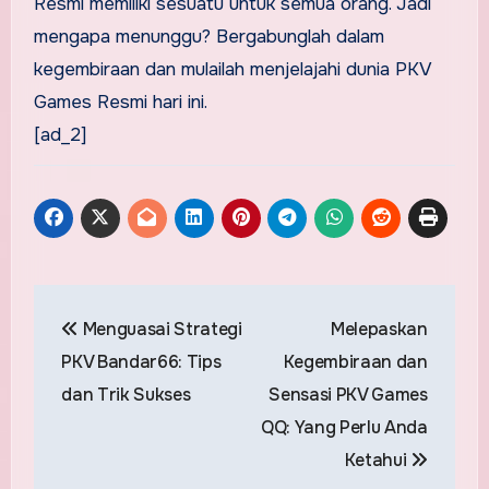
Resmi memiliki sesuatu untuk semua orang. Jadi
mengapa menunggu? Bergabunglah dalam
kegembiraan dan mulailah menjelajahi dunia PKV
Games Resmi hari ini.
[ad_2]
Post
Menguasai Strategi
Melepaskan
navigation
PKV Bandar66: Tips
Kegembiraan dan
dan Trik Sukses
Sensasi PKV Games
QQ: Yang Perlu Anda
Ketahui