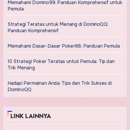
Memahami Domino99: Panduan Komprehensif untuk
Pemula
Strategi Teratas untuk Menang di DominoQQ:
Panduan Komprehensif
Memahami Dasar-Dasar Poker88: Panduan Pemula
10 Strategi Poker Teratas untuk Pemula: Tip dan
Trik Menang
Hadapi Permainan Anda: Tips dan Trik Sukses di
DominoQQ
LINK LAINNYA