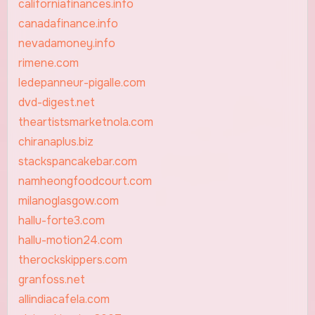
californiafinances.info
canadafinance.info
nevadamoney.info
rimene.com
ledepanneur-pigalle.com
dvd-digest.net
theartistsmarketnola.com
chiranaplus.biz
stackspancakebar.com
namheongfoodcourt.com
milanoglasgow.com
hallu-forte3.com
hallu-motion24.com
therockskippers.com
granfoss.net
allindiacafela.com