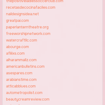
thepositiveladiessoccerclub.com
recetasdecocinafaciles.com
naildesignsidea.net
greatpai.com
paperlanterntheatre.org
freeworshipnetwork.com
watercraftllc.com
abourge.com
afiliixs.com
alharammallz.com
americanbulletins.com
asespares.com
arabianstime.com
atticabblues.com
autometropolist.com
beautycreamreview.com