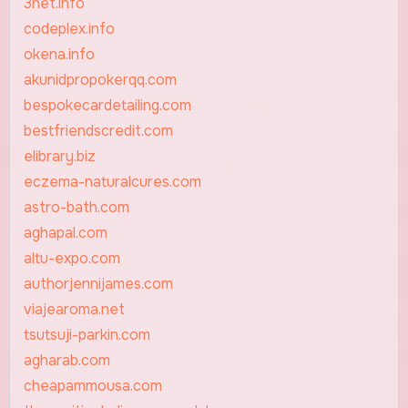
3net.info
codeplex.info
okena.info
akunidpropokerqq.com
bespokecardetailing.com
bestfriendscredit.com
elibrary.biz
eczema-naturalcures.com
astro-bath.com
aghapal.com
altu-expo.com
authorjennijames.com
viajearoma.net
tsutsuji-parkin.com
agharab.com
cheapammousa.com