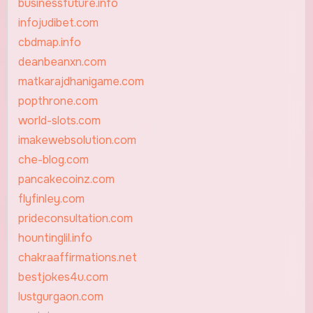
businessfuture.info
infojudibet.com
cbdmap.info
deanbeanxn.com
matkarajdhanigame.com
popthrone.com
world-slots.com
imakewebsolution.com
che-blog.com
pancakecoinz.com
flyfinley.com
prideconsultation.com
hountinglil.info
chakraaffirmations.net
bestjokes4u.com
lustgurgaon.com