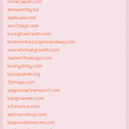
mrbetjapan.com
anewentity.biz
appkuala.com
seo7days.com
pureglowcream.com
bloemenbezorgenvandaag.com
secrettohairgrowth.com
tasteofthaitogo.com
bunnynkitty.com
bezopasnik.org
fjmnxga.com
saigonstartransport.com
bangmaxwin.com
infonetive.com
epictacoshop.com
biopuraskinserum.com