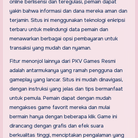
online berlisensi dan teregulasi, pemain dapat
yakin bahwa informasi dan dana mereka aman dan
terjamin. Situs ini menggunakan teknologi enkripsi
terbaru untuk melindungi data pemain dan
menawarkan berbagai opsi pembayaran untuk
transaksi yang mudah dan nyaman.
Fitur menonjol lainnya dari PKV Games Resmi
adalah antarmukanya yang ramah pengguna dan
gameplay yang lancar. Situs ini mudah dinavigasi,
dengan instruksi yang jelas dan tips bermanfaat
untuk pemula. Pemain dapat dengan mudah
mengakses game favorit mereka dan mulai
bermain hanya dengan beberapa klik. Game ini
dirancang dengan grafis dan efek suara
berkualitas tinggi, menciptakan pengalaman yang