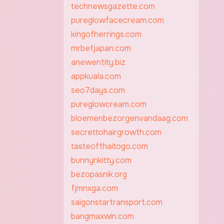
technewsgazette.com
pureglowfacecream.com
kingofherrings.com
mrbetjapan.com
anewentity.biz
appkuala.com
seo7days.com
pureglowcream.com
bloemenbezorgenvandaag.com
secrettohairgrowth.com
tasteofthaitogo.com
bunnynkitty.com
bezopasnik.org
fjmnxga.com
saigonstartransport.com
bangmaxwin.com