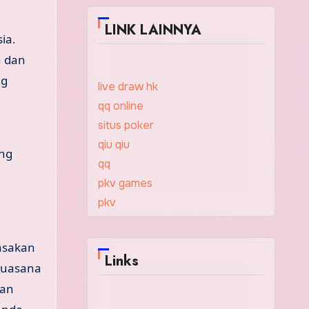
LINK LAINNYA
ia.
n dan
ng
live draw hk
qq online
situs poker
qiu qiu
ng
qq
pkv games
pkv
asakan
Links
 suasana
kan