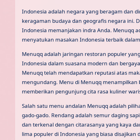
Indonesia adalah negara yang beragam dan di
keragaman budaya dan geografis negara ini. 
Indonesia memanjakan indra Anda. Menuqq adal
menyatukan masakan Indonesia terbaik dalam
Menuqq adalah jaringan restoran populer yan
Indonesia dalam suasana modern dan bergaya. D
Menuqq telah mendapatkan reputasi atas maka
mengundang. Menu di Menuqq menampilkan ber
memberikan pengunjung cita rasa kuliner war
Salah satu menu andalan Menuqq adalah pilihan
gado-gado. Rendang adalah semur daging sapi
dan terkenal dengan citarasanya yang kaya dan
lima populer di Indonesia yang biasa disajik