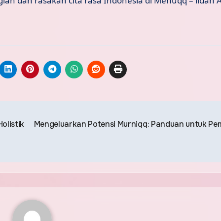
lah dan rasakan cita rasa Indonesia di Menuqq – lidah 
listik
Mengeluarkan Potensi Murniqq: Panduan untuk Pe