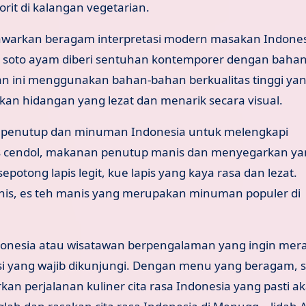
rit di kalangan vegetarian.
awarkan beragam interpretasi modern masakan Indones
an soto ayam diberi sentuhan kontemporer dengan baha
oran ini menggunakan bahan-bahan berkualitas tinggi ya
kan hidangan yang lezat dan menarik secara visual.
enutup dan minuman Indonesia untuk melengkapi
s cendol, makanan penutup manis dan menyegarkan ya
sepotong lapis legit, kue lapis yang kaya rasa dan lezat.
nis, es teh manis yang merupakan minuman populer di
ndonesia atau wisatawan berpengalaman yang ingin mer
asi yang wajib dikunjungi. Dengan menu yang beragam,
n perjalanan kuliner cita rasa Indonesia yang pasti a