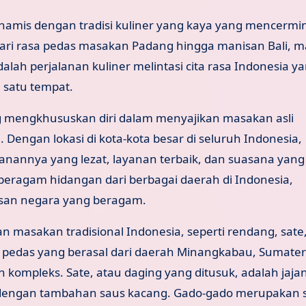
namis dengan tradisi kuliner yang kaya yang mencermi
Dari rasa pedas masakan Padang hingga manisan Bali, 
ah perjalanan kuliner melintasi cita rasa Indonesia y
 satu tempat.
g mengkhususkan diri dalam menyajikan masakan asli
engan lokasi di kota-kota besar di seluruh Indonesia,
nannya yang lezat, layanan terbaik, dan suasana yang
agam hidangan dari berbagai daerah di Indonesia,
isan negara yang beragam.
 masakan tradisional Indonesia, seperti rendang, sate
 pedas yang berasal dari daerah Minangkabau, Sumater
 kompleks. Sate, atau daging yang ditusuk, adalah jaja
an dengan tambahan saus kacang. Gado-gado merupakan 