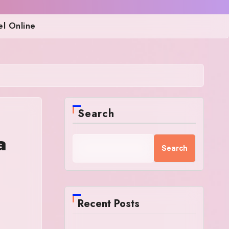
el Online
Search
a
Search
Recent Posts