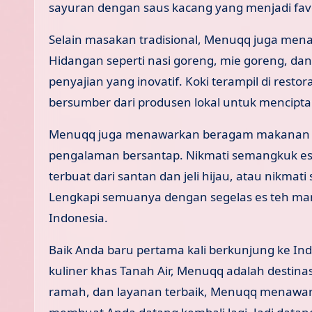
sayuran dengan saus kacang yang menjadi favo
Selain masakan tradisional, Menuqq juga men
Hidangan seperti nasi goreng, mie goreng, d
penyajian yang inovatif. Koki terampil di rest
bersumber dari produsen lokal untuk mencipta
Menuqq juga menawarkan beragam makanan p
pengalaman bersantap. Nikmati semangkuk e
terbuat dari santan dan jeli hijau, atau nikmati 
Lengkapi semuanya dengan segelas es teh ma
Indonesia.
Baik Anda baru pertama kali berkunjung ke I
kuliner khas Tanah Air, Menuqq adalah destin
ramah, dan layanan terbaik, Menuqq menawarka