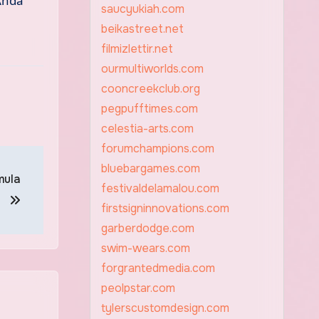
Anda
saucyukiah.com
beikastreet.net
filmizlettir.net
ourmultiworlds.com
cooncreekclub.org
pegpufftimes.com
celestia-arts.com
forumchampions.com
bluebargames.com
mula
festivaldelamalou.com
firstsigninnovations.com
garberdodge.com
swim-wears.com
forgrantedmedia.com
peolpstar.com
tylerscustomdesign.com