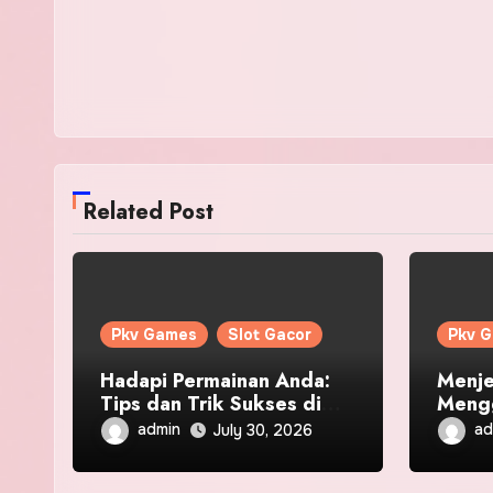
Related Post
Pkv Games
Slot Gacor
Pkv 
Hadapi Permainan Anda:
Menje
Tips dan Trik Sukses di
Meng
DominoQQ
untuk
admin
ad
July 30, 2026