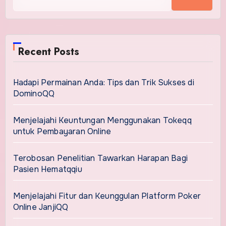
Recent Posts
Hadapi Permainan Anda: Tips dan Trik Sukses di
DominoQQ
Menjelajahi Keuntungan Menggunakan Tokeqq
untuk Pembayaran Online
Terobosan Penelitian Tawarkan Harapan Bagi
Pasien Hematqqiu
Menjelajahi Fitur dan Keunggulan Platform Poker
Online JanjiQQ