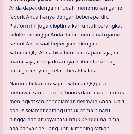
Anda dapat dengan mudah menemukan game
favorit Anda hanya dengan beberapa klik.
Platform ini juga dioptimalkan untuk perangkat
seluler, sehingga Anda dapat menikmati game
favorit Anda saat bepergian. Dengan
SahabatQQ, Anda bisa bermain kapan saja, di
mana saja, menjadikannya pilihan tepat bagi
para gamer yang selalu beraktivitas.
Namun bukan itu saja – SahabatQQ juga
menawarkan berbagai bonus dan reward untuk
meningkatkan pengalaman bermain Anda. Dari
bonus selamat datang untuk pemain baru
hingga hadiah loyalitas untuk pengguna lama,
ada banyak peluang untuk meningkatkan