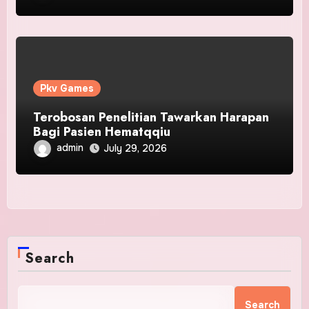
Pkv Games
Terobosan Penelitian Tawarkan Harapan
Bagi Pasien Hematqqiu
admin
July 29, 2026
Search
Search