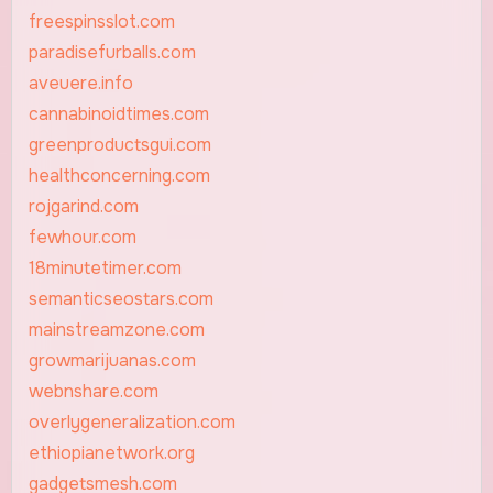
freespinsslot.com
paradisefurballs.com
aveuere.info
cannabinoidtimes.com
greenproductsgui.com
healthconcerning.com
rojgarind.com
fewhour.com
18minutetimer.com
semanticseostars.com
mainstreamzone.com
growmarijuanas.com
webnshare.com
overlygeneralization.com
ethiopianetwork.org
gadgetsmesh.com