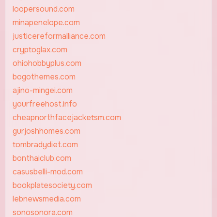
loopersound.com
minapenelope.com
justicereformalliance.com
cryptoglax.com
ohiohobbyplus.com
bogothemes.com
ajino-mingei.com
yourfreehost.info
cheapnorthfacejacketsm.com
gurjoshhomes.com
tombradydiet.com
bonthaiclub.com
casusbelli-mod.com
bookplatesociety.com
lebnewsmedia.com
sonosonora.com