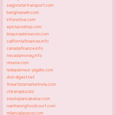
saigonstartransport.com
bangmaxwin.com
infonetive.com
epictacoshop.com
biopuraskinserum.com
californiafinances.info
canadafinance.info
nevadamoney.info
rimene.com
ledepanneur-pigalle.com
dvd-digest.net
theartistsmarketnola.com
chiranaplus.biz
stackspancakebar.com
namheongfoodcourt.com
milanoglasgow.com