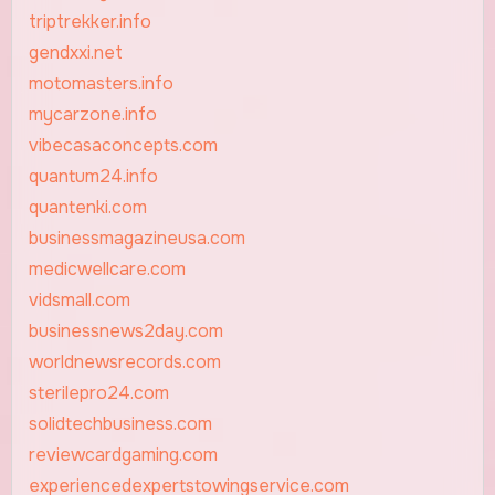
triptrekker.info
gendxxi.net
motomasters.info
mycarzone.info
vibecasaconcepts.com
quantum24.info
quantenki.com
businessmagazineusa.com
medicwellcare.com
vidsmall.com
businessnews2day.com
worldnewsrecords.com
sterilepro24.com
solidtechbusiness.com
reviewcardgaming.com
experiencedexpertstowingservice.com