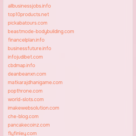
allbusinessjobs.info
top10products.net
pickabatours.com
beastmode-bodybuilding.com
financelplan.info
businessfuture.info
infojudibet.com
cbdmap.info
deanbeanxn.com
matkarajdhanigame.com
popthrone.com
world-slots.com
imakewebsolution.com
che-blog.com
pancakecoinz.com
flyfinley.com