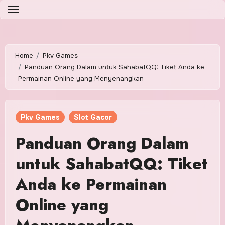
Skip
to
content
Home
Pkv Games
Panduan Orang Dalam untuk SahabatQQ: Tiket Anda ke
Permainan Online yang Menyenangkan
Pkv Games
Slot Gacor
Panduan Orang Dalam
untuk SahabatQQ: Tiket
Anda ke Permainan
Online yang