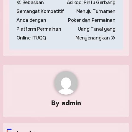
Bebaskan
Asikqq: Pintu Gerbang
navigation
Semangat Kompetitif
Menuju Turnamen
Anda dengan
Poker dan Permainan
Platform Permainan
Uang Tunai yang
Online ITUQQ
Menyenangkan
By
admin