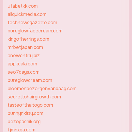
ufabetkk.com
allquickmedia.com
technewsgazette.com
pureglowfacecream.com
kingofherrings.com
mrbetjapan.com
anewentity.biz
appkuala.com
seo7days.com
pureglowcream.com
bloemenbezorgenvandaag.com
secrettohairgrowth.com
tasteofthaitogo.com
bunnynkitty.com
bezopasnik.org
fjmnxga.com