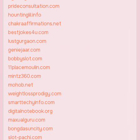
prideconsultation.com
hountinglil.info
chakraaffirmations.net
bestjokes4u.com
lustgurgaon.com
geniejaar.com
bobbyslot.com
11placemoulin.com
mintz360.com
mohob.net
weightlossprodigy.com
smarttechyinfo.com
digitalnotebook.org
maxualguru.com
bongdasuncity.com
slot-pachi.com