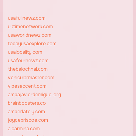
usafullnewz.com
uktimenetwork.com
usaworldnewz.com
todayusaexplore.com
usalocality.com
usafournewz.com
thebalochhal.com
vehicularmaster.com
vibesaccent.com
ampajavierdemiguel.org
brainboosters.co
amberlately.com
joycebriscoe.com
aicarmina.com