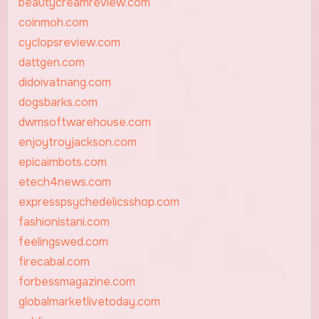
beautycreamreview.com
coinmoh.com
cyclopsreview.com
dattgen.com
didoivatnang.com
dogsbarks.com
dwmsoftwarehouse.com
enjoytroyjackson.com
epicaimbots.com
etech4news.com
expresspsychedelicsshop.com
fashionistani.com
feelingswed.com
firecabal.com
forbessmagazine.com
globalmarketlivetoday.com