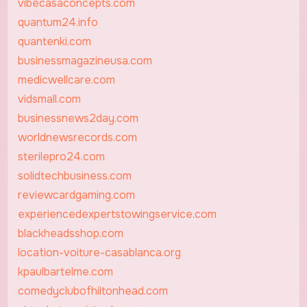
vibecasaconcepts.com
quantum24.info
quantenki.com
businessmagazineusa.com
medicwellcare.com
vidsmall.com
businessnews2day.com
worldnewsrecords.com
sterilepro24.com
solidtechbusiness.com
reviewcardgaming.com
experiencedexpertstowingservice.com
blackheadsshop.com
location-voiture-casablanca.org
kpaulbartelme.com
comedyclubofhiltonhead.com