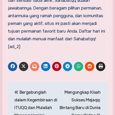
dan sensasi tiada akhir, Sahabatqq adalah
jawabannya. Dengan beragam pilihan permainan,
antarmuka yang ramah pengguna, dan komunitas
pemain yang aktif, situs ini pasti akan menjadi
tujuan permainan favorit baru Anda. Daftar hari ini
dan mulailah menuai manfaat dari Sahabatqq!
[ad_2]
Post
Bergabunglah
Mengungkap Kisah
navigation
dalam Kegembiraan di
Sukses Mejaqq:
ITUQQ dan Mulailah
Bintang Baru di Dunia