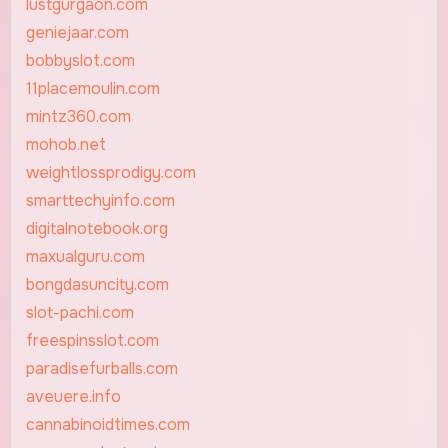
lustgurgaon.com
geniejaar.com
bobbyslot.com
11placemoulin.com
mintz360.com
mohob.net
weightlossprodigy.com
smarttechyinfo.com
digitalnotebook.org
maxualguru.com
bongdasuncity.com
slot-pachi.com
freespinsslot.com
paradisefurballs.com
aveuere.info
cannabinoidtimes.com