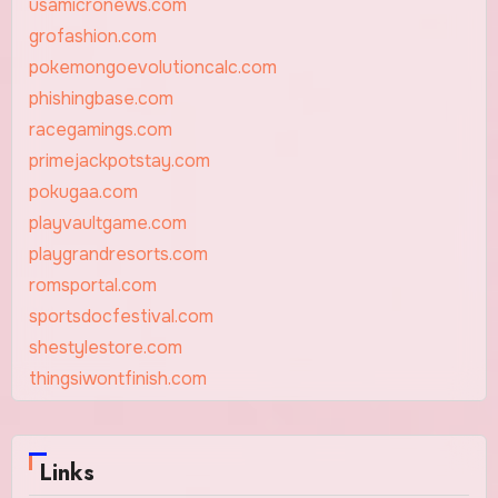
usamicronews.com
grofashion.com
pokemongoevolutioncalc.com
phishingbase.com
racegamings.com
primejackpotstay.com
pokugaa.com
playvaultgame.com
playgrandresorts.com
romsportal.com
sportsdocfestival.com
shestylestore.com
thingsiwontfinish.com
Links