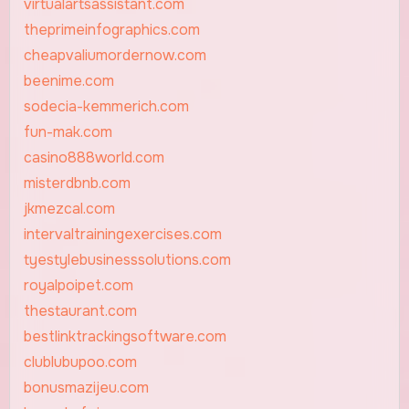
virtualartsassistant.com
theprimeinfographics.com
cheapvaliumordernow.com
beenime.com
sodecia-kemmerich.com
fun-mak.com
casino888world.com
misterdbnb.com
jkmezcal.com
intervaltrainingexercises.com
tyestylebusinesssolutions.com
royalpoipet.com
thestaurant.com
bestlinktrackingsoftware.com
clublubupoo.com
bonusmazijeu.com