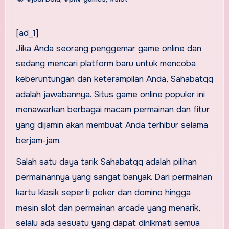
[ad_1]
Jika Anda seorang penggemar game online dan
sedang mencari platform baru untuk mencoba
keberuntungan dan keterampilan Anda, Sahabatqq
adalah jawabannya. Situs game online populer ini
menawarkan berbagai macam permainan dan fitur
yang dijamin akan membuat Anda terhibur selama
berjam-jam.
Salah satu daya tarik Sahabatqq adalah pilihan
permainannya yang sangat banyak. Dari permainan
kartu klasik seperti poker dan domino hingga
mesin slot dan permainan arcade yang menarik,
selalu ada sesuatu yang dapat dinikmati semua