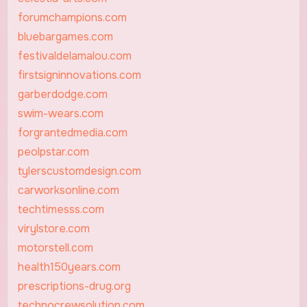
forumchampions.com
bluebargames.com
festivaldelamalou.com
firstsigninnovations.com
garberdodge.com
swim-wears.com
forgrantedmedia.com
peolpstar.com
tylerscustomdesign.com
carworksonline.com
techtimesss.com
virylstore.com
motorstell.com
health150years.com
prescriptions-drug.org
technocrewsolution.com