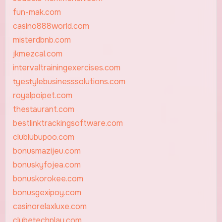
fun-mak.com
casino888world.com
misterdbnb.com
jkmezcal.com
intervaltrainingexercises.com
tyestylebusinesssolutions.com
royalpoipet.com
thestaurant.com
bestlinktrackingsoftware.com
clublubupoo.com
bonusmazijeu.com
bonuskyfojea.com
bonuskorokee.com
bonusgexipoy.com
casinorelaxluxe.com
clubetechplay.com