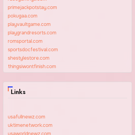
primejackpotstay.com
pokugaa.com
playvaultgame.com
playgrandresorts.com
romsportal.com
sportsdocfestival.com
shestylestore.com
thingsiwontfinish.com
Links
usafullnewz.com
uktimenetwork.com
usaworldnewz.com