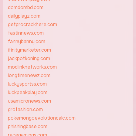
domdombd.com
dailyplayz.com
getprocrackhere.com
fastinnews.com
fannybanny.com
ifinitymarketer.com
jackpotkoning.com
modlinknetworks.com
longtimenewz.com
luckysportss.com
luckpeakplay.com
usamicronews.com
grofashion.com
pokemongoevolutioncalc.com
phishingbase.com
racegamings.com