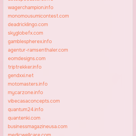
wagerchampion.info
monomousumicontest.com
deadricklingo.com
skyglobefx.com
gamblespherex.info
agentur-ramsenthaler.com
eomdesigns.com
triptrekker.info
gendxxi.net
motomasters.info
mycarzone.info
vibecasaconcepts.com
quantum24.info
quantenki.com
businessmagazineusa.com
medicwellcare.com