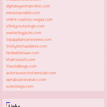
digitaleyestrainclinic.com
missionposible.com
online-casinos-vegas.com
xfinityrouterlogin.com
marketingjacks.com
topappliancereviews.com
trickytechupdates.com
hindiabhimaan.com
khabresach.com
thecbdblogs.com
autoresearchchemicals.com
apnabusinesskaro.com
suleckiego.com
Links