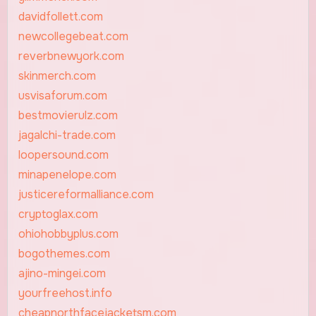
davidfollett.com
newcollegebeat.com
reverbnewyork.com
skinmerch.com
usvisaforum.com
bestmovierulz.com
jagalchi-trade.com
loopersound.com
minapenelope.com
justicereformalliance.com
cryptoglax.com
ohiohobbyplus.com
bogothemes.com
ajino-mingei.com
yourfreehost.info
cheapnorthfacejacketsm.com