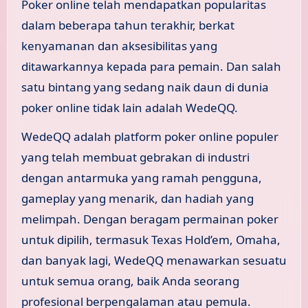
Poker online telah mendapatkan popularitas
dalam beberapa tahun terakhir, berkat
kenyamanan dan aksesibilitas yang
ditawarkannya kepada para pemain. Dan salah
satu bintang yang sedang naik daun di dunia
poker online tidak lain adalah WedeQQ.
WedeQQ adalah platform poker online populer
yang telah membuat gebrakan di industri
dengan antarmuka yang ramah pengguna,
gameplay yang menarik, dan hadiah yang
melimpah. Dengan beragam permainan poker
untuk dipilih, termasuk Texas Hold’em, Omaha,
dan banyak lagi, WedeQQ menawarkan sesuatu
untuk semua orang, baik Anda seorang
profesional berpengalaman atau pemula.