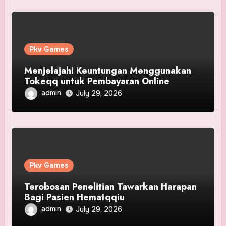
Pkv Games
Menjelajahi Keuntungan Menggunakan
Tokeqq untuk Pembayaran Online
admin
July 29, 2026
Pkv Games
Terobosan Penelitian Tawarkan Harapan
Bagi Pasien Hematqqiu
admin
July 29, 2026