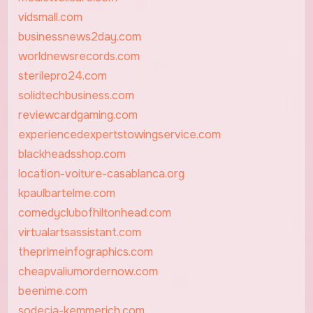
vidsmall.com
businessnews2day.com
worldnewsrecords.com
sterilepro24.com
solidtechbusiness.com
reviewcardgaming.com
experiencedexpertstowingservice.com
blackheadsshop.com
location-voiture-casablanca.org
kpaulbartelme.com
comedyclubofhiltonhead.com
virtualartsassistant.com
theprimeinfographics.com
cheapvaliumordernow.com
beenime.com
sodecia-kemmerich.com