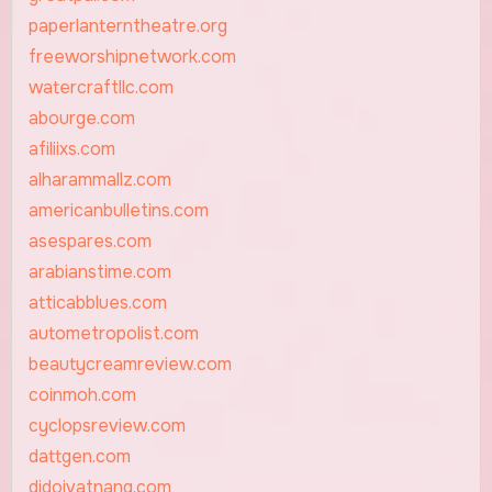
paperlanterntheatre.org
freeworshipnetwork.com
watercraftllc.com
abourge.com
afiliixs.com
alharammallz.com
americanbulletins.com
asespares.com
arabianstime.com
atticabblues.com
autometropolist.com
beautycreamreview.com
coinmoh.com
cyclopsreview.com
dattgen.com
didoivatnang.com