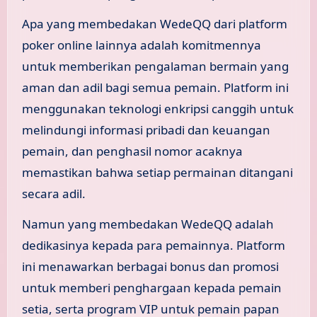
Apa yang membedakan WedeQQ dari platform
poker online lainnya adalah komitmennya
untuk memberikan pengalaman bermain yang
aman dan adil bagi semua pemain. Platform ini
menggunakan teknologi enkripsi canggih untuk
melindungi informasi pribadi dan keuangan
pemain, dan penghasil nomor acaknya
memastikan bahwa setiap permainan ditangani
secara adil.
Namun yang membedakan WedeQQ adalah
dedikasinya kepada para pemainnya. Platform
ini menawarkan berbagai bonus dan promosi
untuk memberi penghargaan kepada pemain
setia, serta program VIP untuk pemain papan