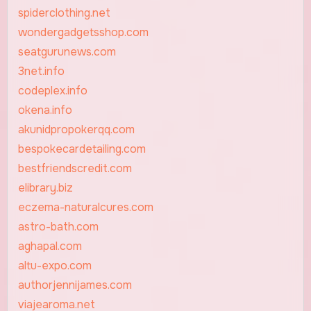
spiderclothing.net
wondergadgetsshop.com
seatgurunews.com
3net.info
codeplex.info
okena.info
akunidpropokerqq.com
bespokecardetailing.com
bestfriendscredit.com
elibrary.biz
eczema-naturalcures.com
astro-bath.com
aghapal.com
altu-expo.com
authorjennijames.com
viajearoma.net