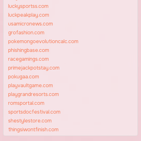
luckysportss.com
luckpeakplay.com
usamicronews.com
grofashion.com
pokemongoevolutioncalc.com
phishingbase.com
racegamings.com
primejackpotstay.com
pokugaa.com
playvaultgame.com
playgrandresorts.com
romsportal.com
sportsdocfestival.com
shestylestore.com
thingsiwontfinish.com