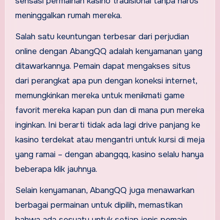
sensasi permainan kasino tradisional tanpa harus
meninggalkan rumah mereka.
Salah satu keuntungan terbesar dari perjudian
online dengan AbangQQ adalah kenyamanan yang
ditawarkannya. Pemain dapat mengakses situs
dari perangkat apa pun dengan koneksi internet,
memungkinkan mereka untuk menikmati game
favorit mereka kapan pun dan di mana pun mereka
inginkan. Ini berarti tidak ada lagi drive panjang ke
kasino terdekat atau mengantri untuk kursi di meja
yang ramai – dengan abangqq, kasino selalu hanya
beberapa klik jauhnya.
Selain kenyamanan, AbangQQ juga menawarkan
berbagai permainan untuk dipilih, memastikan
bahwa ada sesuatu untuk setiap jenis pemain.