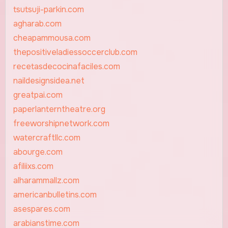
tsutsuji-parkin.com
agharab.com
cheapammousa.com
thepositiveladiessoccerclub.com
recetasdecocinafaciles.com
naildesignsidea.net
greatpai.com
paperlanterntheatre.org
freeworshipnetwork.com
watercraftllc.com
abourge.com
afiliixs.com
alharammallz.com
americanbulletins.com
asespares.com
arabianstime.com