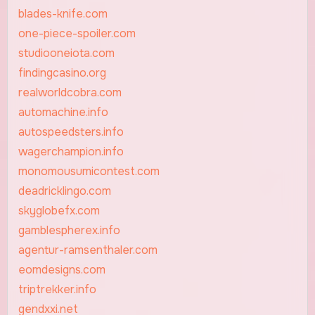
blades-knife.com
one-piece-spoiler.com
studiooneiota.com
findingcasino.org
realworldcobra.com
automachine.info
autospeedsters.info
wagerchampion.info
monomousumicontest.com
deadricklingo.com
skyglobefx.com
gamblespherex.info
agentur-ramsenthaler.com
eomdesigns.com
triptrekker.info
gendxxi.net