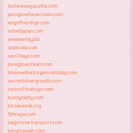
technewsgazette.com
pureglowfacecream.com
kingofherrings.com
mrbetjapan.com
anewentity.biz
appkuala.com
seo7days.com
pureglowcream.com
bloemenbezorgenvandaag.com
secrettohairgrowth.com
tasteofthaitogo.com
bunnynkitty.com
bezopasnik.org
fjmnxga.com
saigonstartransport.com
bangmaxwin.com