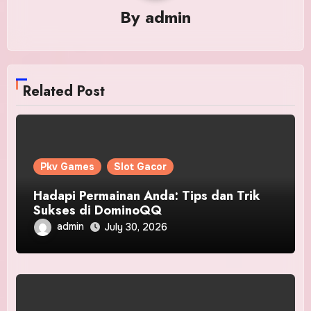
By
admin
Related Post
Pkv Games
Slot Gacor
Hadapi Permainan Anda: Tips dan Trik
Sukses di DominoQQ
admin
July 30, 2026