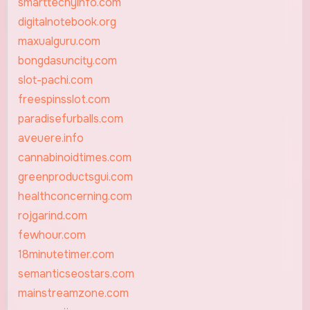
smarttechyinfo.com
digitalnotebook.org
maxualguru.com
bongdasuncity.com
slot-pachi.com
freespinsslot.com
paradisefurballs.com
aveuere.info
cannabinoidtimes.com
greenproductsgui.com
healthconcerning.com
rojgarind.com
fewhour.com
18minutetimer.com
semanticseostars.com
mainstreamzone.com