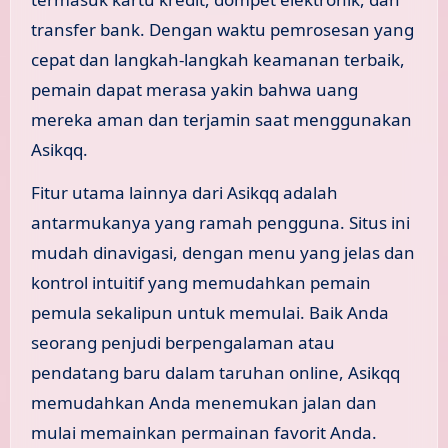
transfer bank. Dengan waktu pemrosesan yang
cepat dan langkah-langkah keamanan terbaik,
pemain dapat merasa yakin bahwa uang
mereka aman dan terjamin saat menggunakan
Asikqq.
Fitur utama lainnya dari Asikqq adalah
antarmukanya yang ramah pengguna. Situs ini
mudah dinavigasi, dengan menu yang jelas dan
kontrol intuitif yang memudahkan pemain
pemula sekalipun untuk memulai. Baik Anda
seorang penjudi berpengalaman atau
pendatang baru dalam taruhan online, Asikqq
memudahkan Anda menemukan jalan dan
mulai memainkan permainan favorit Anda.