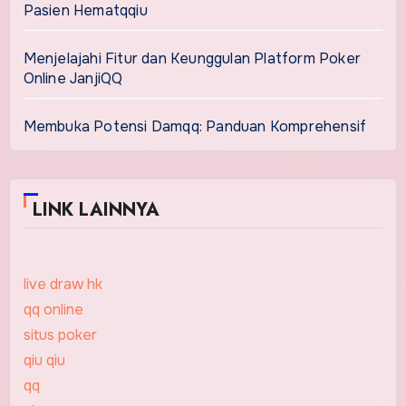
Pasien Hematqqiu
Menjelajahi Fitur dan Keunggulan Platform Poker
Online JanjiQQ
Membuka Potensi Damqq: Panduan Komprehensif
LINK LAINNYA
live draw hk
qq online
situs poker
qiu qiu
qq