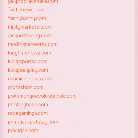
getprocrackhere.com
fastinnews.com
fannybanny.com
ifinitymarketer.com
jackpotkoning.com
modlinknetworks.com
longtimenewz.com
luckysportss.com
luckpeakplay.com
usamicronews.com
grofashion.com
pokemongoevolutioncalc.com
phishingbase.com
racegamings.com
primejackpotstay.com
pokugaa.com