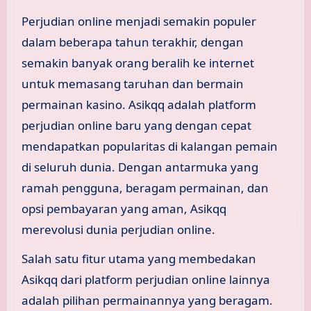
Perjudian online menjadi semakin populer
dalam beberapa tahun terakhir, dengan
semakin banyak orang beralih ke internet
untuk memasang taruhan dan bermain
permainan kasino. Asikqq adalah platform
perjudian online baru yang dengan cepat
mendapatkan popularitas di kalangan pemain
di seluruh dunia. Dengan antarmuka yang
ramah pengguna, beragam permainan, dan
opsi pembayaran yang aman, Asikqq
merevolusi dunia perjudian online.
Salah satu fitur utama yang membedakan
Asikqq dari platform perjudian online lainnya
adalah pilihan permainannya yang beragam.