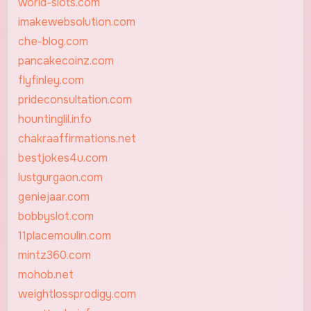
world-slots.com
imakewebsolution.com
che-blog.com
pancakecoinz.com
flyfinley.com
prideconsultation.com
hountinglil.info
chakraaffirmations.net
bestjokes4u.com
lustgurgaon.com
geniejaar.com
bobbyslot.com
11placemoulin.com
mintz360.com
mohob.net
weightlossprodigy.com