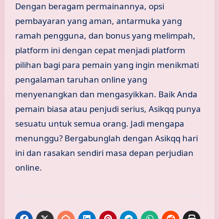
Dengan beragam permainannya, opsi
pembayaran yang aman, antarmuka yang
ramah pengguna, dan bonus yang melimpah,
platform ini dengan cepat menjadi platform
pilihan bagi para pemain yang ingin menikmati
pengalaman taruhan online yang
menyenangkan dan mengasyikkan. Baik Anda
pemain biasa atau penjudi serius, Asikqq punya
sesuatu untuk semua orang. Jadi mengapa
menunggu? Bergabunglah dengan Asikqq hari
ini dan rasakan sendiri masa depan perjudian
online.