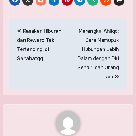
Post
Rasakan Hiburan
Merangkul Ahliqq:
navigation
dan Reward Tak
Cara Memupuk
Tertandingi di
Hubungan Lebih
Sahabatqq
Dalam dengan Diri
Sendiri dan Orang
Lain