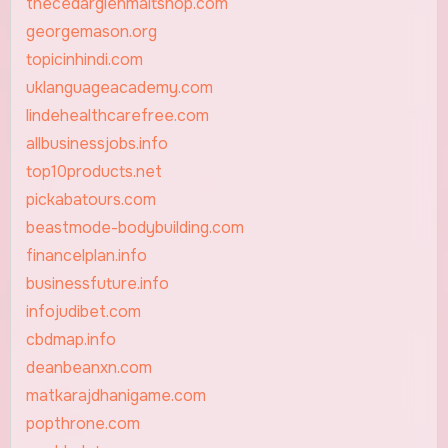
thecedarglenmaltshop.com
georgemason.org
topicinhindi.com
uklanguageacademy.com
lindehealthcarefree.com
allbusinessjobs.info
top10products.net
pickabatours.com
beastmode-bodybuilding.com
financelplan.info
businessfuture.info
infojudibet.com
cbdmap.info
deanbeanxn.com
matkarajdhanigame.com
popthrone.com