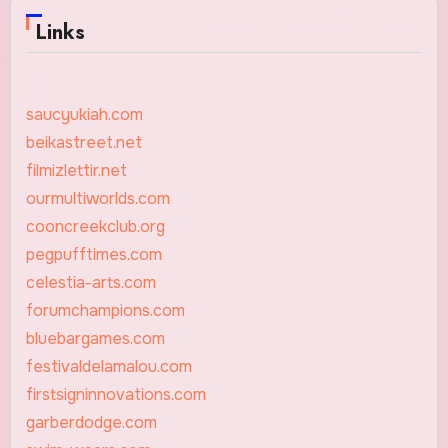
Links
saucyukiah.com
beikastreet.net
filmizlettir.net
ourmultiworlds.com
cooncreekclub.org
pegpufftimes.com
celestia-arts.com
forumchampions.com
bluebargames.com
festivaldelamalou.com
firstsigninnovations.com
garberdodge.com