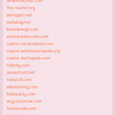
amarinhillcrest.com
the-tourist.org
advogato.net
isafebag.net
bloombergz.com
enterpriseboosts.com
casino-kartenspiele.com
casino-automatenspiele.org
casino-tischspiele.com
otbody.com
jamestrust.net
trenz24.com
skipworking.com
loizbeauty.com
anyconverter.com
timespedia.com