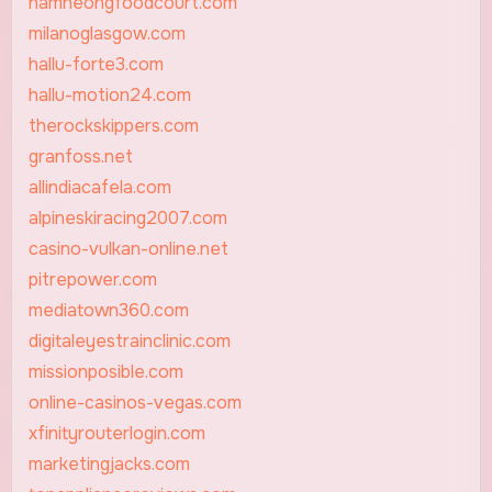
namheongfoodcourt.com
milanoglasgow.com
hallu-forte3.com
hallu-motion24.com
therockskippers.com
granfoss.net
allindiacafela.com
alpineskiracing2007.com
casino-vulkan-online.net
pitrepower.com
mediatown360.com
digitaleyestrainclinic.com
missionposible.com
online-casinos-vegas.com
xfinityrouterlogin.com
marketingjacks.com