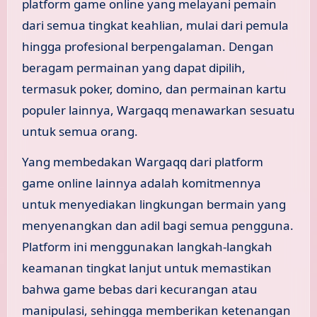
platform game online yang melayani pemain
dari semua tingkat keahlian, mulai dari pemula
hingga profesional berpengalaman. Dengan
beragam permainan yang dapat dipilih,
termasuk poker, domino, dan permainan kartu
populer lainnya, Wargaqq menawarkan sesuatu
untuk semua orang.
Yang membedakan Wargaqq dari platform
game online lainnya adalah komitmennya
untuk menyediakan lingkungan bermain yang
menyenangkan dan adil bagi semua pengguna.
Platform ini menggunakan langkah-langkah
keamanan tingkat lanjut untuk memastikan
bahwa game bebas dari kecurangan atau
manipulasi, sehingga memberikan ketenangan