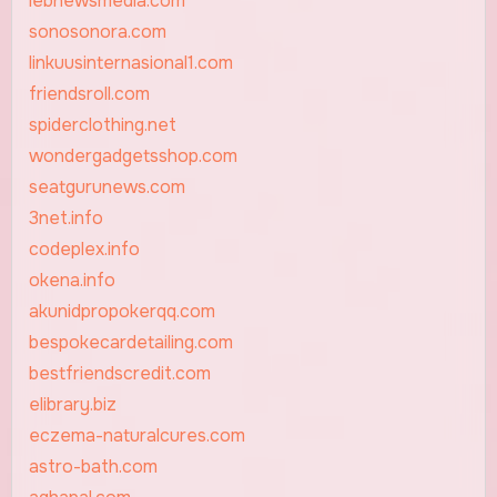
lebnewsmedia.com
sonosonora.com
linkuusinternasional1.com
friendsroll.com
spiderclothing.net
wondergadgetsshop.com
seatgurunews.com
3net.info
codeplex.info
okena.info
akunidpropokerqq.com
bespokecardetailing.com
bestfriendscredit.com
elibrary.biz
eczema-naturalcures.com
astro-bath.com