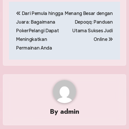
Post
Dari Pemula hingga
Menang Besar dengan
navigation
Juara: Bagaimana
Depoqq: Panduan
PokerPelangi Dapat
Utama Sukses Judi
Meningkatkan
Online
Permainan Anda
By
admin