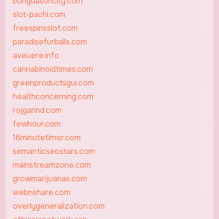
bongdasuncity.com
slot-pachi.com
freespinsslot.com
paradisefurballs.com
aveuere.info
cannabinoidtimes.com
greenproductsgui.com
healthconcerning.com
rojgarind.com
fewhour.com
18minutetimer.com
semanticseostars.com
mainstreamzone.com
growmarijuanas.com
webnshare.com
overlygeneralization.com