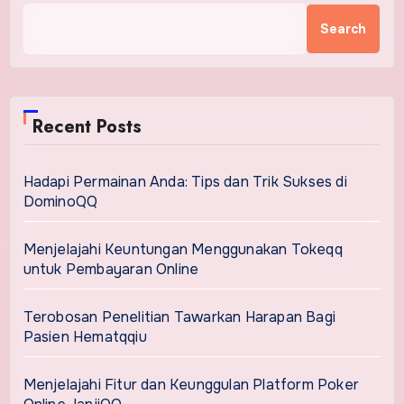
Search
Recent Posts
Hadapi Permainan Anda: Tips dan Trik Sukses di
DominoQQ
Menjelajahi Keuntungan Menggunakan Tokeqq
untuk Pembayaran Online
Terobosan Penelitian Tawarkan Harapan Bagi
Pasien Hematqqiu
Menjelajahi Fitur dan Keunggulan Platform Poker