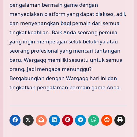
pengalaman bermain game dengan
menyediakan platform yang dapat diakses, adil,
dan menyenangkan bagi pemain dari semua
tingkat keahlian. Baik Anda seorang pemula
yang ingin mempelajari seluk-beluknya atau
seorang profesional yang mencari tantangan
baru, Wargaqq memiliki sesuatu untuk semua
orang. Jadi mengapa menunggu?
Bergabunglah dengan Wargaqq hari ini dan
tingkatkan pengalaman bermain game Anda.