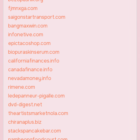
fjmnxga.com
saigonstartransport.com
bangmaxwin.com
infonetive.com
epictacoshop.com
biopuraskinserum.com
californiafinances.info
canadafinance.info
nevadamoney.info
rimene.com
ledepanneur-pigalle.com
dvd-digest.net
theartistsmarketnola.com
chiranaplus.biz
stackspancakebar.com
namheongfoodcourt.com