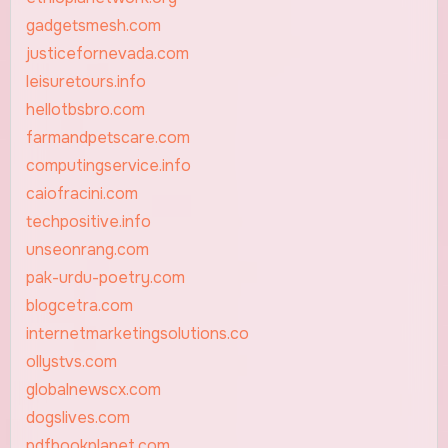
gadgetsmesh.com
justicefornevada.com
leisuretours.info
hellotbsbro.com
farmandpetscare.com
computingservice.info
caiofracini.com
techpositive.info
unseonrang.com
pak-urdu-poetry.com
blogcetra.com
internetmarketingsolutions.co
ollystvs.com
globalnewscx.com
dogslives.com
pdfbookplanet.com