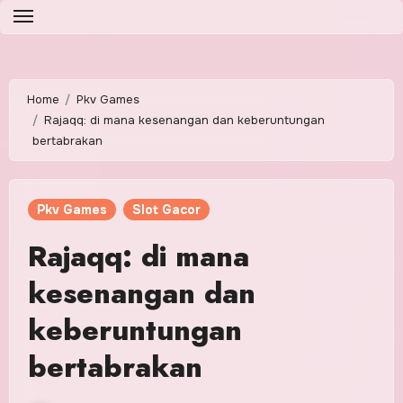
Skip
to
content
Home
Pkv Games
Rajaqq: di mana kesenangan dan keberuntungan
bertabrakan
Pkv Games
Slot Gacor
Rajaqq: di mana
kesenangan dan
keberuntungan
bertabrakan