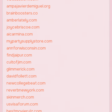
ampajavierdemiguel.org
brainboosters.co
amberlately.com
joycebriscoe.com
aicarmina.com
mypartysupplystore.com
annforwisconsin.com
findjaipur.com
cultofjim.com
glimmerick.com
davidfollett.com
newcollegebeat.com
reverbnewyork.com
skinmerch.com
usvisaforum.com
bestmovierulz.com