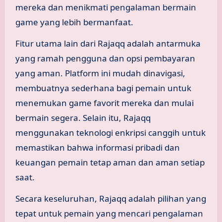
mereka dan menikmati pengalaman bermain
game yang lebih bermanfaat.
Fitur utama lain dari Rajaqq adalah antarmuka
yang ramah pengguna dan opsi pembayaran
yang aman. Platform ini mudah dinavigasi,
membuatnya sederhana bagi pemain untuk
menemukan game favorit mereka dan mulai
bermain segera. Selain itu, Rajaqq
menggunakan teknologi enkripsi canggih untuk
memastikan bahwa informasi pribadi dan
keuangan pemain tetap aman dan aman setiap
saat.
Secara keseluruhan, Rajaqq adalah pilihan yang
tepat untuk pemain yang mencari pengalaman