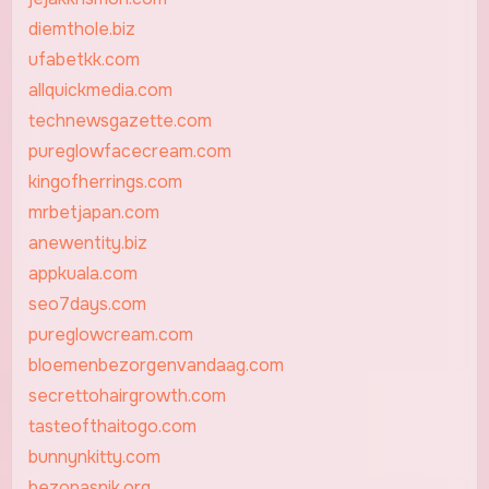
diemthole.biz
ufabetkk.com
allquickmedia.com
technewsgazette.com
pureglowfacecream.com
kingofherrings.com
mrbetjapan.com
anewentity.biz
appkuala.com
seo7days.com
pureglowcream.com
bloemenbezorgenvandaag.com
secrettohairgrowth.com
tasteofthaitogo.com
bunnynkitty.com
bezopasnik.org