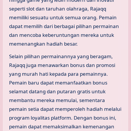
seperti slot dan taruhan olahraga, Rajaqq
memiliki sesuatu untuk semua orang. Pemain
dapat memilih dari berbagai pilihan permainan
dan mencoba keberuntungan mereka untuk
memenangkan hadiah besar.
Selain pilihan permainannya yang beragam,
Rajaqq juga menawarkan bonus dan promosi
yang murah hati kepada para pemainnya.
Pemain baru dapat memanfaatkan bonus
selamat datang dan putaran gratis untuk
membantu mereka memulai, sementara
pemain setia dapat memperoleh hadiah melalui
program loyalitas platform. Dengan bonus ini,
pemain dapat memaksimalkan kemenangan