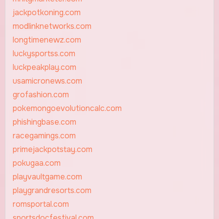
jackpotkoning.com
modlinknetworks.com
longtimenewz.com
luckysportss.com
luckpeakplay.com
usamicronews.com
grofashion.com
pokemongoevolutioncalc.com
phishingbase.com
racegamings.com
primejackpotstay.com
pokugaa.com
playvaultgame.com
playgrandresorts.com
romsportal.com
sportsdocfestival.com