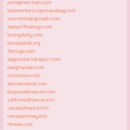
pureglowcream.com
bloemenbezorgenvandaag.com
secrettohairgrowth.com
tasteofthaitogo.com
bunnynkitty.com
bezopasnik.org
fjmnxga.com
saigonstartransport.com
bangmaxwin.com
infonetive.com
epictacoshop.com
biopuraskinserum.com
californiafinances.info
canadafinance.info
nevadamoney.info
rimene.com