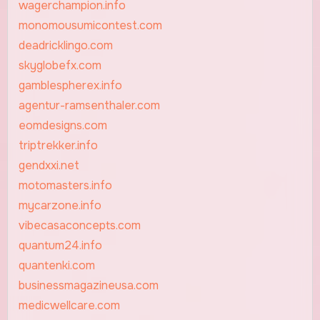
wagerchampion.info
monomousumicontest.com
deadricklingo.com
skyglobefx.com
gamblespherex.info
agentur-ramsenthaler.com
eomdesigns.com
triptrekker.info
gendxxi.net
motomasters.info
mycarzone.info
vibecasaconcepts.com
quantum24.info
quantenki.com
businessmagazineusa.com
medicwellcare.com