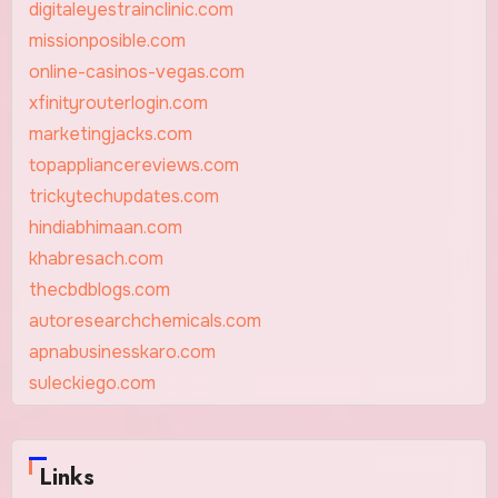
digitaleyestrainclinic.com
missionposible.com
online-casinos-vegas.com
xfinityrouterlogin.com
marketingjacks.com
topappliancereviews.com
trickytechupdates.com
hindiabhimaan.com
khabresach.com
thecbdblogs.com
autoresearchchemicals.com
apnabusinesskaro.com
suleckiego.com
Links