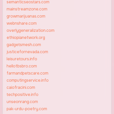
semanticseostars.com
mainstreamzone.com
growmarijuanas.com
webnshare.com
overlygeneralization.com
ethiopianetwork.org
gadgetsmesh.com
justicefornevada.com
leisuretours.info
hellotbsbro.com
farmandpetscare.com
computingservice.info
caiofracini.com
techpositive.info
unseonrang.com
pak-urdu-poetry.com