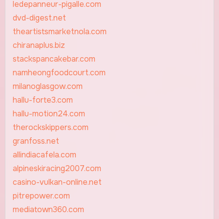
ledepanneur-pigalle.com
dvd-digest.net
theartistsmarketnola.com
chiranaplus.biz
stackspancakebar.com
namheongfoodcourt.com
milanoglasgow.com
hallu-forte3.com
hallu-motion24.com
therockskippers.com
granfoss.net
allindiacafela.com
alpineskiracing2007.com
casino-vulkan-online.net
pitrepower.com
mediatown360.com