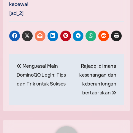
kecewa!
[ad_2]
Post
Menguasai Main
Rajaqq: di mana
navigation
DominoQQ Login: Tips
kesenangan dan
dan Trik untuk Sukses
keberuntungan
bertabrakan