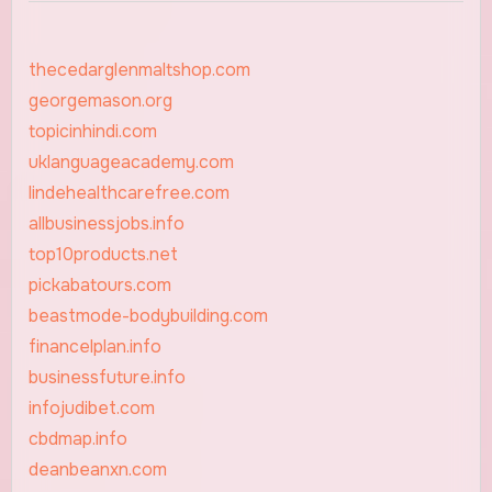
thecedarglenmaltshop.com
georgemason.org
topicinhindi.com
uklanguageacademy.com
lindehealthcarefree.com
allbusinessjobs.info
top10products.net
pickabatours.com
beastmode-bodybuilding.com
financelplan.info
businessfuture.info
infojudibet.com
cbdmap.info
deanbeanxn.com