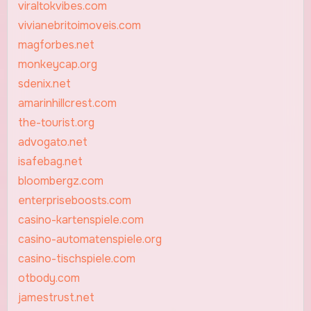
viraltokvibes.com
vivianebritoimoveis.com
magforbes.net
monkeycap.org
sdenix.net
amarinhillcrest.com
the-tourist.org
advogato.net
isafebag.net
bloombergz.com
enterpriseboosts.com
casino-kartenspiele.com
casino-automatenspiele.org
casino-tischspiele.com
otbody.com
jamestrust.net