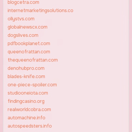
blogcetra.com
internetmarketingsolutions.co
ollystvs.com
globalnewscx.com
dogslives.com
pdfbookplanet.com
queenofrattan.com
thequeenofrattan.com
denohubpro.com
blades-knife.com
one-piece-spoiler.com
studiooneiota.com
findingcasino.org
realworldcobra.com
automachine.info
autospeedsters.info