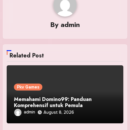
By
admin
Related Post
Pkv Games
Memahami Domino99: Panduan
Komprehensif untuk Pemula
admin
August 8, 2026