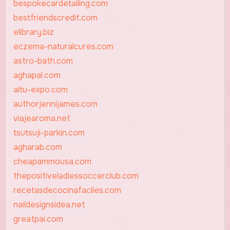
bespokecardetailing.com
bestfriendscredit.com
elibrary.biz
eczema-naturalcures.com
astro-bath.com
aghapal.com
altu-expo.com
authorjennijames.com
viajearoma.net
tsutsuji-parkin.com
agharab.com
cheapammousa.com
thepositiveladiessoccerclub.com
recetasdecocinafaciles.com
naildesignsidea.net
greatpai.com