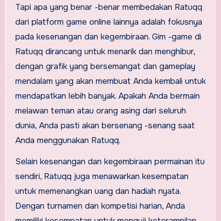
Tapi apa yang benar -benar membedakan Ratuqq
dari platform game online lainnya adalah fokusnya
pada kesenangan dan kegembiraan. Gim -game di
Ratuqq dirancang untuk menarik dan menghibur,
dengan grafik yang bersemangat dan gameplay
mendalam yang akan membuat Anda kembali untuk
mendapatkan lebih banyak. Apakah Anda bermain
melawan teman atau orang asing dari seluruh
dunia, Anda pasti akan bersenang -senang saat
Anda menggunakan Ratuqq.
Selain kesenangan dan kegembiraan permainan itu
sendiri, Ratuqq juga menawarkan kesempatan
untuk memenangkan uang dan hadiah nyata.
Dengan turnamen dan kompetisi harian, Anda
memiliki kesempatan untuk menguji keterampilan