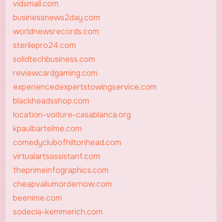
vidsmall.com
businessnews2day.com
worldnewsrecords.com
sterilepro24.com
solidtechbusiness.com
reviewcardgaming.com
experiencedexpertstowingservice.com
blackheadsshop.com
location-voiture-casablanca.org
kpaulbartelme.com
comedyclubofhiltonhead.com
virtualartsassistant.com
theprimeinfographics.com
cheapvaliumordernow.com
beenime.com
sodecia-kemmerich.com