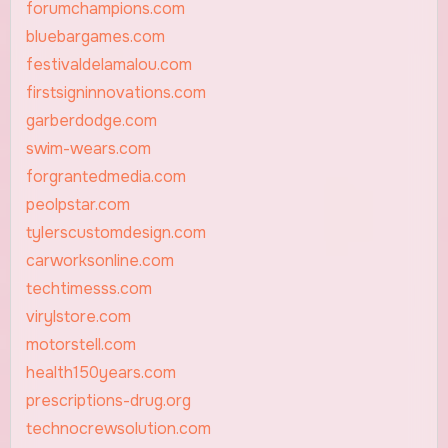
forumchampions.com
bluebargames.com
festivaldelamalou.com
firstsigninnovations.com
garberdodge.com
swim-wears.com
forgrantedmedia.com
peolpstar.com
tylerscustomdesign.com
carworksonline.com
techtimesss.com
virylstore.com
motorstell.com
health150years.com
prescriptions-drug.org
technocrewsolution.com